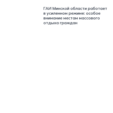
ГАИ Минской области работает
в усиленном режиме: особое
внимание местам массового
отдыха граждан
https://t.me/minskctvby