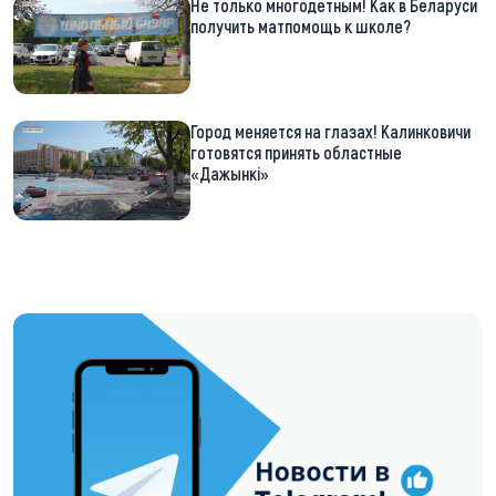
Не только многодетным! Как в Беларуси
получить матпомощь к школе?
Город меняется на глазах! Калинковичи
готовятся принять областные
«Дажынкі»
https://t.me/minskctvby