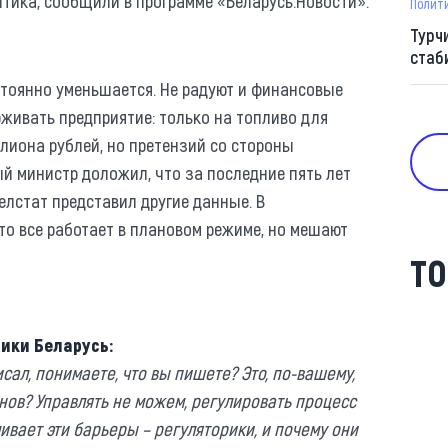
итика, сообщили в программе «Беларусь.Новости».
Полит
Турч
стаб
стоянно уменьшается. Не радуют и финансовые
живать предприятие: только на топливо для
ллиона рублей, но претензий со стороны
й министр доложил, что за последние пять лет
Белстат представил другие данные. В
то все работает в плановом режиме, но мешают
ТО
ики Беларусь:
исал, понимаете, что вы пишете? Это, по-вашему,
нов? Управлять не можем, регулировать процесс
ливает эти барьеры – регуляторики, и почему они