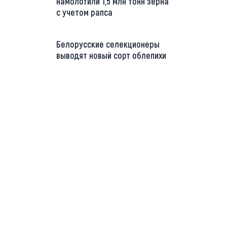
намолотили 1,5 млн тонн зерна
с учетом рапса
Белорусские селекционеры
выводят новый сорт облепихи
://t.me/minskctvby