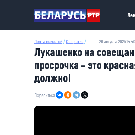
Перейти к основному содержанию
Main
Лен
Лента новостей
/
Общество
/
26 августа 2025 14:4
Лукашенко на совещани
просрочка – это красна
должно!
Поделиться: