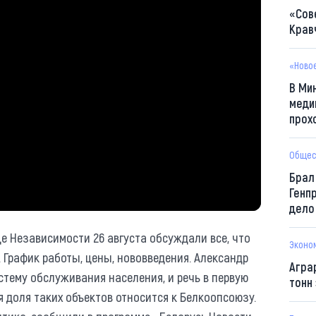
«Сов
Крав
«Ново
В Ми
меди
прох
Общес
Брал
Генп
дело
це Независимости 26 августа обсуждали все, что
Эконо
 График работы, цены, нововведения. Александр
Агра
тему обслуживания населения, и речь в первую
тонн
я доля таких объектов относится к Белкоопсоюзу.