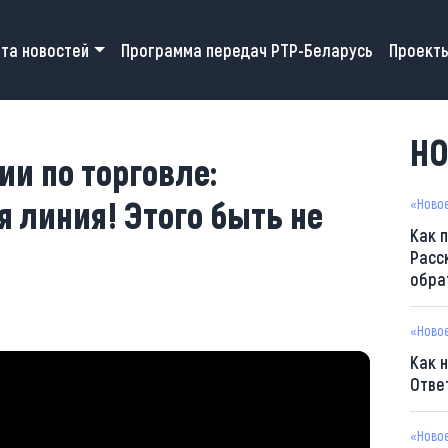
 navigation
та новостей
Программа передач РТР-Беларусь
Проект
0
НО
и по торговле:
я линия! Этого быть не
«Ново
Как 
Расс
обра
«Ново
Как 
Отве
«Ново