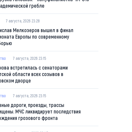
кадемической гребле
7 августа, 2026 23:28
ислав Мелкозеров вышел в финал
ионата Европы по современному
борью
тво
7 августа, 2026 23:15
нова встретилась с сенаторами
тской области всех созывов в
овском дворце
тво
7 августа, 2026 23:15
вные дороги, проезды, трассы
ищены. МЧС ликвидирует последствия
ождения грозового фронта