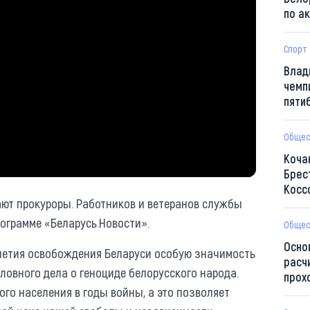
по а
Спорт
Влад
чемп
пяти
Общес
Коча
Брес
Косс
ют прокуроры. Работников и ветеранов службы
рограмме «Беларусь.Новости».
Общес
Осно
-летия освобождения Беларуси особую значимость
расч
ловного дела о геноциде белорусского народа.
прох
го населения в годы войны, а это позволяет