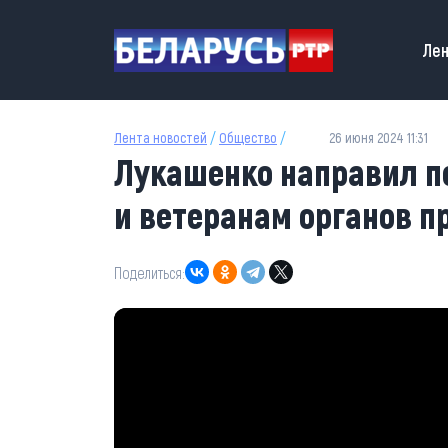
Перейти к основному содержанию
Main
Лен
Лента новостей
/
Общество
/
26 июня 2024 11:31
Лукашенко направил п
и ветеранам органов п
Поделиться: