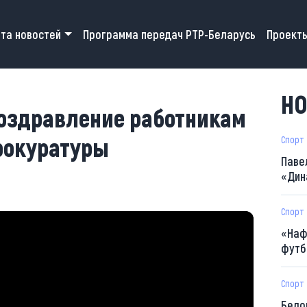
 navigation
та новостей
Программа передач РТР-Беларусь
Проект
НО
оздравление работникам
рокуратуры
Спорт
Паве
«Дин
Спорт
«Наф
футб
Спорт
Бело