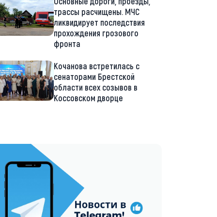
Основные дороги, проезды,
трассы расчищены. МЧС
ликвидирует последствия
прохождения грозового
фронта
Кочанова встретилась с
сенаторами Брестской
области всех созывов в
Коссовском дворце
://t.me/minskctvby