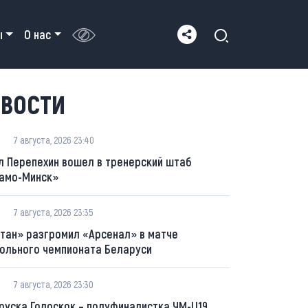
ы
О нас
ВОСТИ
7 августа, 2026 23:40
л Перепехин вошел в тренерский штаб
амо-Минск»
7 августа, 2026 23:35
тан» разгромил «Арсенал» в матче
ольного чемпионата Беларуси
7 августа, 2026 23:30
руска Голоскок – полуфиналистка ЧМ-U19