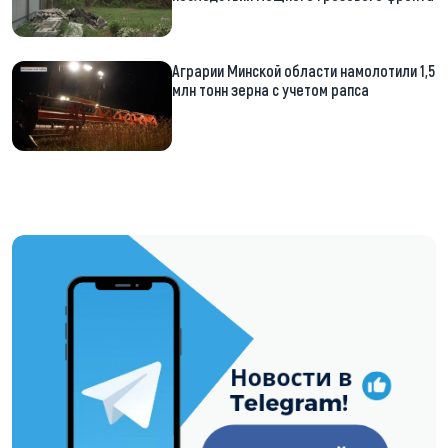
Аграрии Минской области намолотили 1,5
млн тонн зерна с учетом рапса
https://t.me/minskctvby