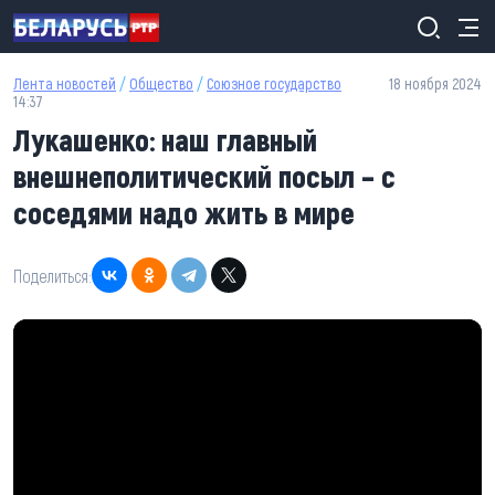
Перейти к основному содержанию
Лента новостей
/
Общество
/
Союзное государство
18 ноября 2024
14:37
Лукашенко: наш главный
внешнеполитический посыл – с
соседями надо жить в мире
Поделиться: