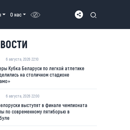
ы
О нас
ВОСТИ
6 августа, 2026 22:10
еры Кубка Беларуси по легкой атлетике
делились на столичном стадионе
амо»
6 августа, 2026 22:00
белоруски выступят в финале чемпионата
пы по современному пятиборью в
буле