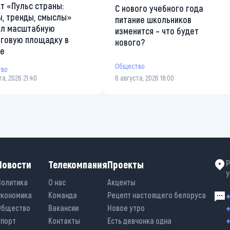
т «Пульс страны:
С нового учебного года
, тренды, смыслы»
питание школьников
ал масштабную
изменится – что будет
говую площадку в
нового?
те
Общество
тво
та, 2026 21:40
6 августа, 2026 18:00
Новости
Телекомпания
Проекты
Р
у
Политика
О нас
Акценты
Экономика
Команда
Рецепт настоящего белоруса
+
+
Общество
Вакансии
Новое утро
+
Спорт
Контакты
Есть девчонка одна