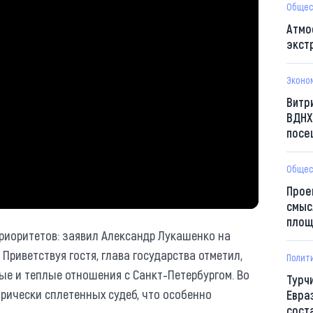
Общес
Атмо
экст
Эконо
Витр
ВДНХ
посе
Общес
Прое
смыс
площ
приоритетов: заявил Александр Лукашенко на
 Приветствуя гостя, глава государства отметил,
Полит
рые и теплые отношения с Санкт-Петербургом. Во
Турч
рически сплетенных судеб, что особенно
Евра
сост