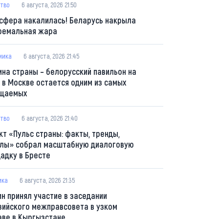
тво
6 августа, 2026 21:50
сфера накалилась! Беларусь накрыла
ремальная жара
мика
6 августа, 2026 21:45
ина страны – белорусский павильон на
 в Москве остается одним из самых
щаемых
тво
6 августа, 2026 21:40
кт «Пульс страны: факты, тренды,
лы» собрал масштабную диалоговую
адку в Бресте
ика
6 августа, 2026 21:35
ин принял участие в заседании
зийского межправсовета в узком
аве в Кыргызстане