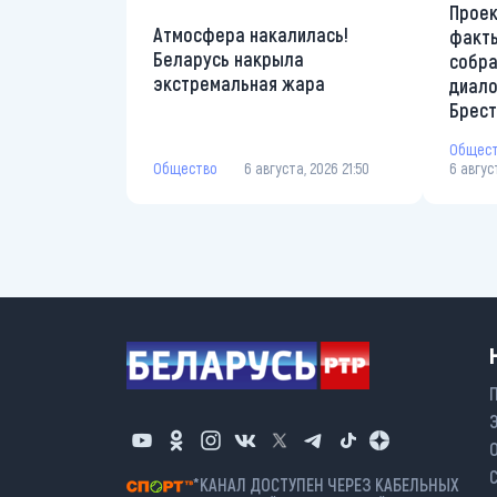
Проек
Атмосфера накалилась!
факты
Беларусь накрыла
собр
экстремальная жара
диало
Брес
Общес
Общество
6 августа, 2026 21:50
6 авгус
*КАНАЛ ДОСТУПЕН ЧЕРЕЗ КАБЕЛЬНЫХ