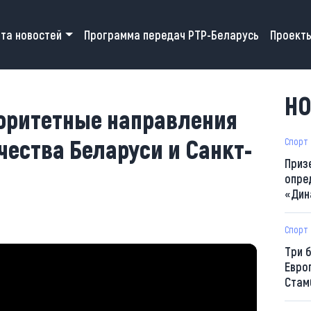
 navigation
та новостей
Программа передач РТР-Беларусь
Проект
НО
оритетные направления
ества Беларуси и Санкт-
Спорт
Приз
опре
«Дин
Спорт
Три 
Евро
Стам