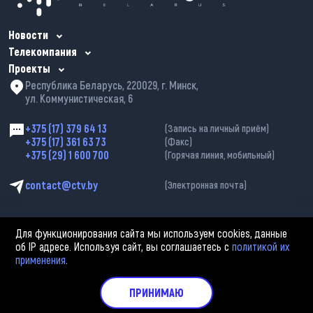
Новости
Телекомпания
Проекты
Республика Беларусь, 220029, г. Минск,
ул. Коммунистическая, 6
+375 (17) 379 64 13
(Запись на личный приём)
+375 (17) 361 63 73
(Факс)
+375 (29) 1 600 700
(Горячая линия, мобильный)
contact@ctv.by
(Электронная почта)
Для функционирования сайта мы используем cookies, данные
об IP адресе. Используя сайт, вы соглашаетесь с
политикой их
применения
.
2002—2026 © ЗАО «Столичное телевидение». При любом использовании
материалов активная гиперссылка на «belarus-news.by» обязательна.
Политика обработки персональных данных
ПРИНИМАЮ