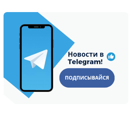
https://t.me/minskctvby