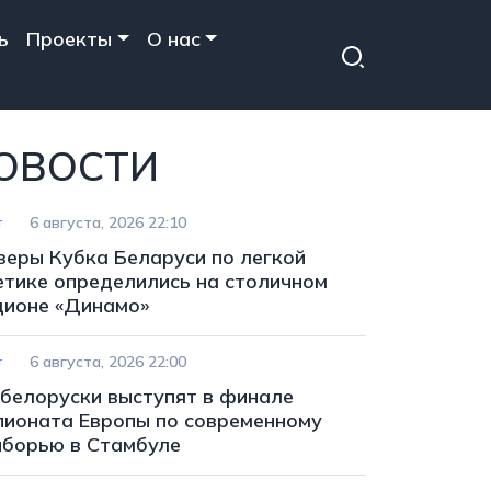
ь
Проекты
О нас
ОВОСТИ
т
6 августа, 2026 22:10
зеры Кубка Беларуси по легкой
етике определились на столичном
дионе «Динамо»
т
6 августа, 2026 22:00
 белоруски выступят в финале
пионата Европы по современному
иборью в Стамбуле