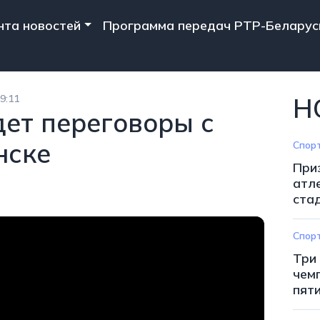
n navigation
нта новостей
Программа передач РТР-Беларус
9:11
Н
ет переговоры с
нске
Спор
При
атл
ста
Спор
Три
чем
пят