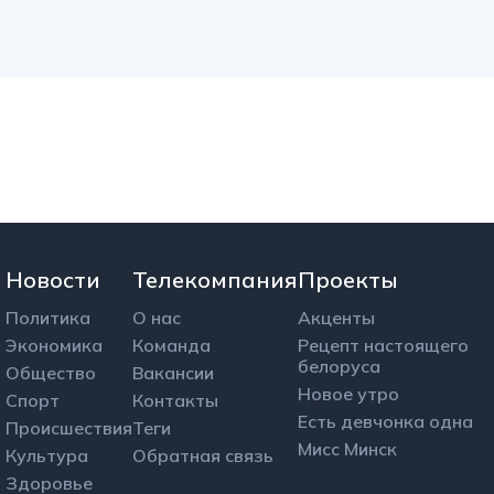
Новости
Телекомпания
Проекты
Политика
О нас
Акценты
Экономика
Команда
Рецепт настоящего
белоруса
Общество
Вакансии
Новое утро
Спорт
Контакты
Есть девчонка одна
Происшествия
Теги
Мисс Минск
Культура
Обратная связь
Здоровье