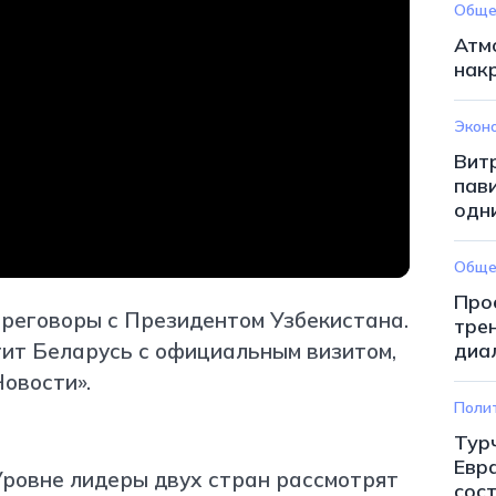
Обще
Атм
нак
Экон
Вит
пав
одн
Обще
Про
реговоры с Президентом Узбекистана.
тре
тит Беларусь с официальным визитом,
диа
овости».
Поли
Тур
Евр
Уровне лидеры двух стран рассмотрят
сос