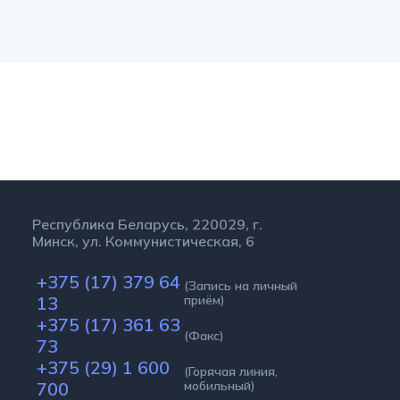
Республика Беларусь, 220029, г.
Минск, ул. Коммунистическая, 6
+375 (17) 379 64
(Запись на личный
13
приём)
+375 (17) 361 63
(Факс)
73
+375 (29) 1 600
(Горячая линия,
700
мобильный)