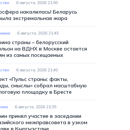
ство
6 августа, 2026 21:50
осфера накалилась! Беларусь
рыла экстремальная жара
омика
6 августа, 2026 21:45
рина страны – белорусский
ильон на ВДНХ в Москве остается
им из самых посещаемых
ство
6 августа, 2026 21:40
ект «Пульс страны: факты,
нды, смыслы» собрал масштабную
логовую площадку в Бресте
тика
6 августа, 2026 21:35
чин принял участие в заседании
азийского межправсовета в узком
таве в Кыргызстане