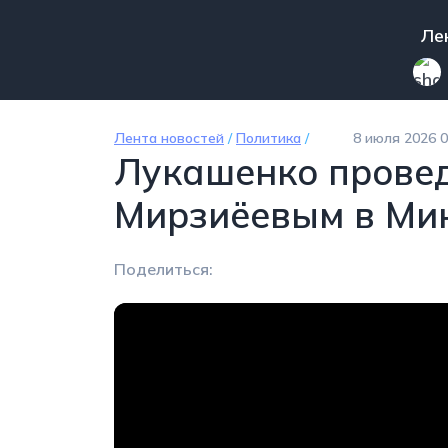
Перейти к основному содержанию
Mai
Ле
Лента новостей
/
Политика
/
8 июля 2026 0
Лукашенко провед
Мирзиёевым в Ми
Поделиться: