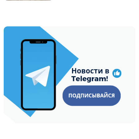
https://t.me/minskctvby