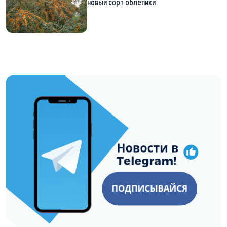
новый сорт облепихи
https://t.me/minskctvby