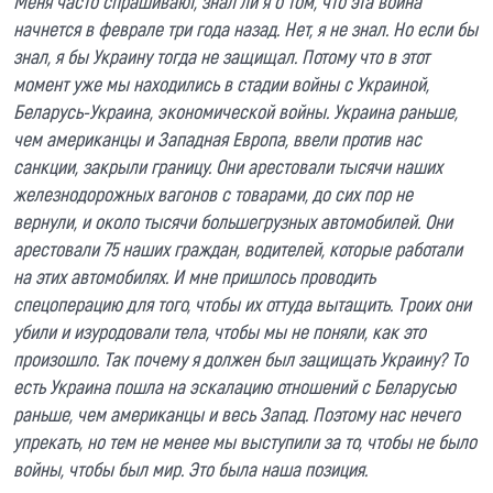
Меня часто спрашивают, знал ли я о том, что эта война
начнется в феврале три года назад. Нет, я не знал. Но если бы
знал, я бы Украину тогда не защищал. Потому что в этот
момент уже мы находились в стадии войны с Украиной,
Беларусь-Украина, экономической войны. Украина раньше,
чем американцы и Западная Европа, ввели против нас
санкции, закрыли границу. Они арестовали тысячи наших
железнодорожных вагонов с товарами, до сих пор не
вернули, и около тысячи большегрузных автомобилей. Они
арестовали 75 наших граждан, водителей, которые работали
на этих автомобилях. И мне пришлось проводить
спецоперацию для того, чтобы их оттуда вытащить. Троих они
убили и изуродовали тела, чтобы мы не поняли, как это
произошло. Так почему я должен был защищать Украину? То
есть Украина пошла на эскалацию отношений с Беларусью
раньше, чем американцы и весь Запад. Поэтому нас нечего
упрекать, но тем не менее мы выступили за то, чтобы не было
войны, чтобы был мир. Это была наша позиция.