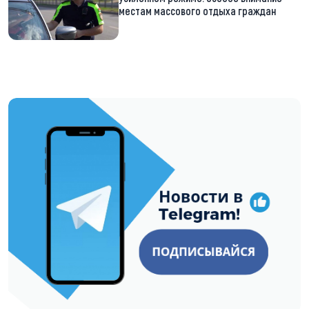
местам массового отдыха граждан
https://t.me/minskctvby