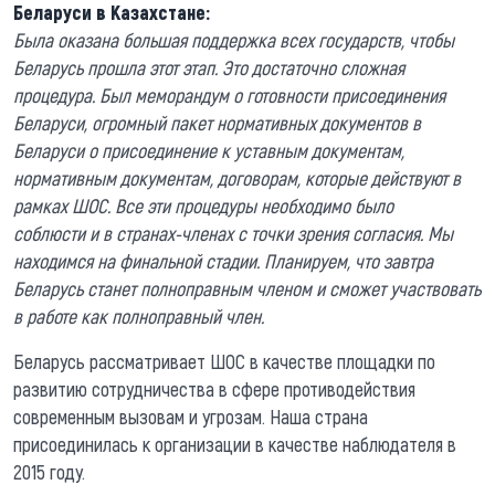
Беларуси в Казахстане:
Б
ыла оказана большая поддержка всех гос
ударст
в, чтобы
Беларусь прошла этот этап. Это
достаточно
сложная
процедура. Был меморандум
о готовности присоединения
Беларуси
, огромный пакет нормативных документов в
Беларуси о присоединение к
уставным документам,
нормативным документам,
договорам,
которые действуют в
рамках ШОС
.
В
се эти процедуры
необходимо
было
соблюсти
и в странах-членах с точки зрения согласия
. Мы
находимся на финальной
стадии
. Планируем, что завтра
Беларусь станет полноправным членом и сможет участвовать
в работе как полноправный член.
Беларусь рассматривает ШОС в качестве площадки по
развитию сотрудничества в сфере противодействия
современным вызовам и угрозам. Наша страна
присоединилась к организации в качестве наблюдателя в
2015 году.