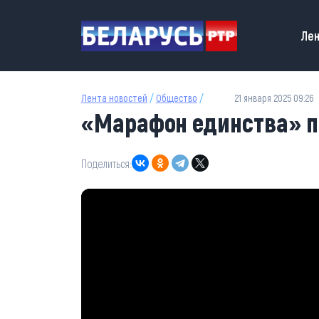
Перейти к основному содержанию
Main
Лен
Лента новостей
/
Общество
/
21 января 2025 09:26
«Марафон единства» п
Поделиться: