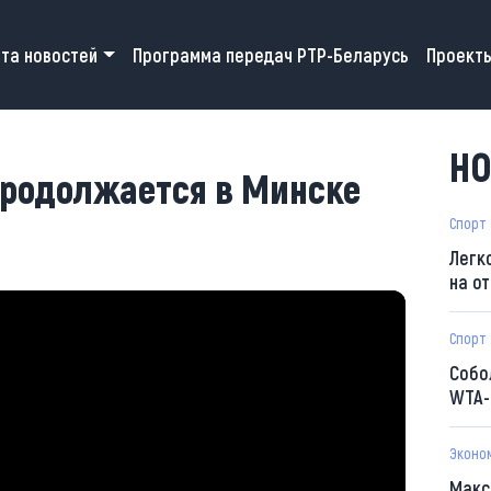
 navigation
та новостей
Программа передач РТР-Беларусь
Проект
НО
родолжается в Минске
Спорт
Легк
на о
Спорт
Собо
WTA-
Эконо
Макс