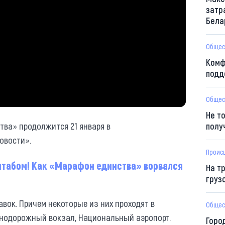
затр
Бела
Общес
Комф
подд
Общес
Не т
тва» продолжится 21 января в
полу
овости».
Проис
табом! Как «Марафон единства» ворвался
На т
груз
вок. Причем некоторые из них проходят в
Общес
знодорожный вокзал, Национальный аэропорт.
Горо