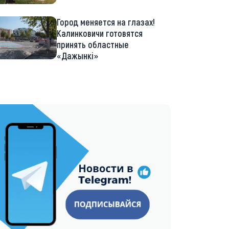
Город меняется на глазах!
Калинковичи готовятся
принять областные
«Дажынкі»
://t.me/minskctvby