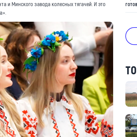
та и Минского завода колесных тягачей. И это
гото
а».
ТО