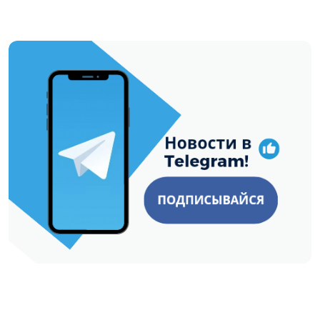
https://t.me/minskctvby