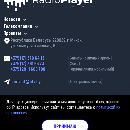
Новости
Телекомпания
Проекты
Республика Беларусь, 220029, г. Минск,
ул. Коммунистическая, 6
+375 (17) 379 64 13
(Запись на личный приём)
+375 (17) 361 63 73
(Факс)
+375 (29) 1 600 700
(Горячая линия, мобильный)
contact@ctv.by
(Электронная почта)
Для функционирования сайта мы используем cookies, данные
об IP адресе. Используя сайт, вы соглашаетесь с
политикой их
применения
.
2002—2026 © ЗАО «Столичное телевидение». При любом использовании
материалов активная гиперссылка на «belarus-news.by» обязательна.
Политика обработки персональных данных
ПРИНИМАЮ