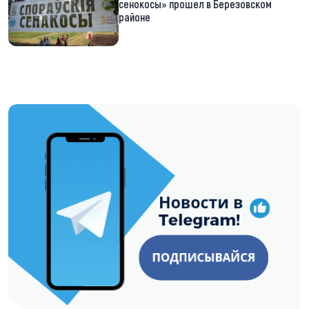
сенокосы» прошел в Березовском
районе
https://t.me/minskctvby