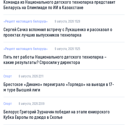
Команда из Национального детского технопарка представит
Беларусь на Олимпиаде по ИИ в Казахстане
«Рецепт настоящего белоруса»
9 августа, 2026 15:28
Сергей Сачко вспомнил встречу с Лукашенко и рассказал о
проектах лучших выпускников технопарка
«Рецепт настоящего белоруса»
9 августа, 2026 15:25
Пять лет работы Национального детского технопарка –
какие результаты? Спросили у директора
Спорт
8 августа, 2026 22:11
Брестское «Динамо» переиграло «Торпедо» на выезде в 17-
м туре Высшей лиги
Спорт
8 августа, 2026 22:09
Белорус Григорий Зурначян победил на этапе юниорского
Кубка Европы по дзюдо в Скопье