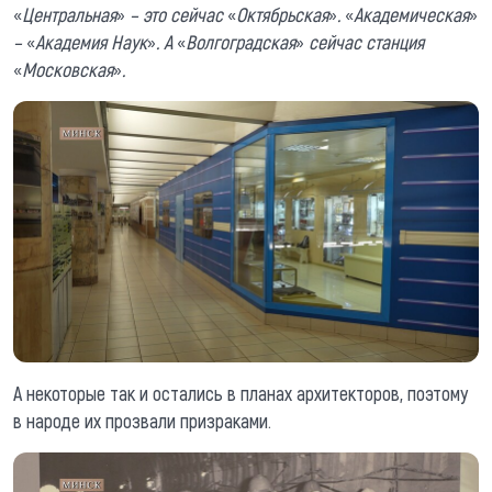
«
Центральная
»
– это сейчас
«
Октябрьская
»
.
«
Академическая
»
–
«
Академия Наук
»
. А
«
Волгоградская
»
сейчас станция
«
Московская
»
.
А некоторые так и остались в планах архитекторов, поэтому
в народе их прозвали призраками.