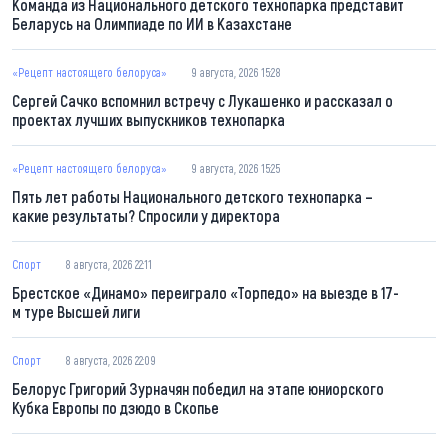
Команда из Национального детского технопарка представит
Беларусь на Олимпиаде по ИИ в Казахстане
«Рецепт настоящего белоруса»
9 августа, 2026 15:28
Сергей Сачко вспомнил встречу с Лукашенко и рассказал о
проектах лучших выпускников технопарка
«Рецепт настоящего белоруса»
9 августа, 2026 15:25
Пять лет работы Национального детского технопарка –
какие результаты? Спросили у директора
Спорт
8 августа, 2026 22:11
Брестское «Динамо» переиграло «Торпедо» на выезде в 17-
м туре Высшей лиги
Спорт
8 августа, 2026 22:09
Белорус Григорий Зурначян победил на этапе юниорского
Кубка Европы по дзюдо в Скопье