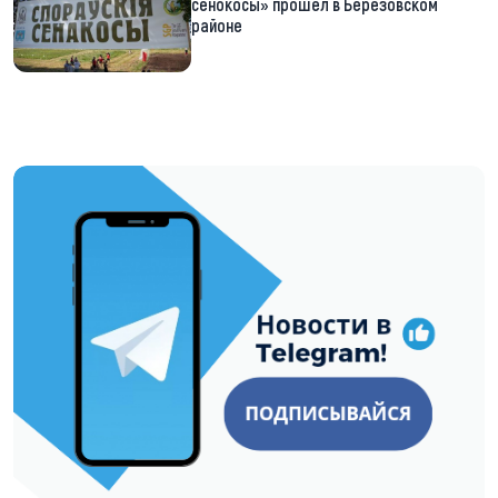
сенокосы» прошел в Березовском
районе
https://t.me/minskctvby