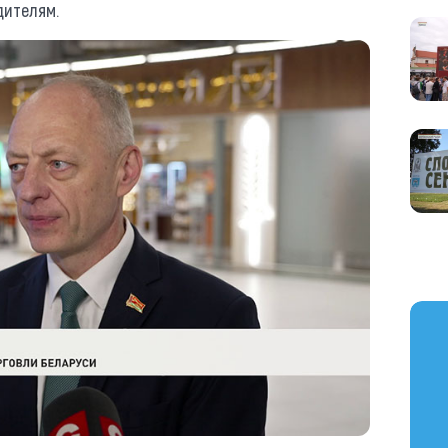
дителям.
https