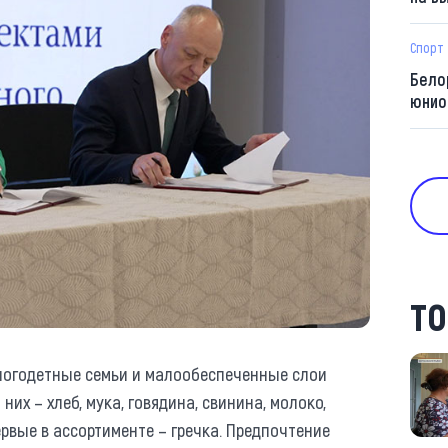
Спорт
Бело
юнио
ТО
ногодетные семьи и малообеспеченные слои
их – хлеб, мука, говядина, свинина, молоко,
ервые в ассортименте – гречка. Предпочтение