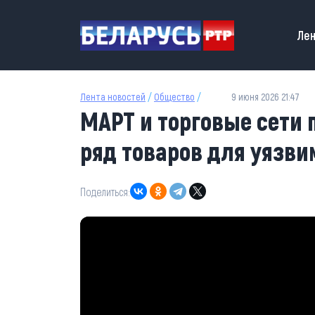
Перейти к основному содержанию
Main
Лен
Лента новостей
/
Общество
/
9 июня 2026 21:47
МАРТ и торговые сети 
ряд товаров для уязв
Поделиться: