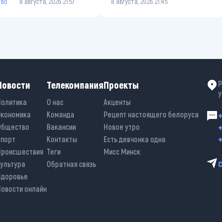
тво
8 августа, 2026 21:57
8 августа, 2026 21:45
Новости
Телекомпания
Проекты
Р
у
Политика
О нас
Акценты
Экономика
Команда
Рецепт настоящего белоруса
+
+
Общество
Вакансии
Новое утро
+
Спорт
Контакты
Есть девчонка одна
Происшествия
Теги
Мисс Минск
Культура
Обратная связь
Здоровье
Новости онлайн