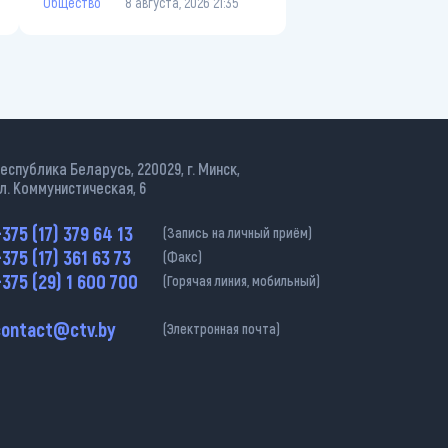
Общество
8 августа, 2026 21:35
еспублика Беларусь, 220029, г. Минск,
л. Коммунистическая, 6
375 (17) 379 64 13
(Запись на личный приём)
375 (17) 361 63 73
(Факс)
375 (29) 1 600 700
(Горячая линия, мобильный)
contact@ctv.by
(Электронная почта)