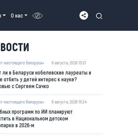
ы
О нас
ВОСТИ
пт настоящего белоруса»
9 августа, 2026 15:37
т ли в Беларуси нобелевские лауреаты и
е отбить у детей интерес к науке?
рвью с Сергеем Сачко
пт настоящего белоруса»
9 августа, 2026 15:34
ебных программ по ИИ планируют
стить в Национальном детском
опарке в 2026-м