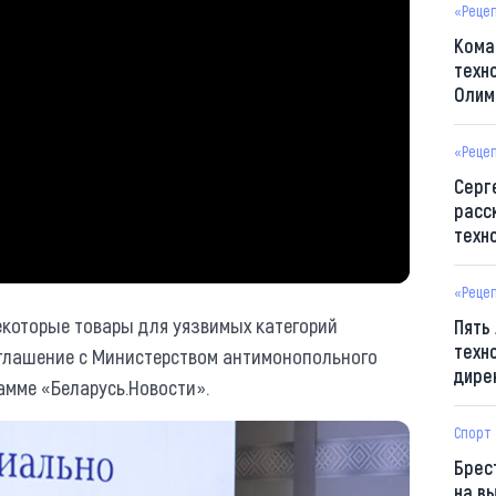
«Реце
Кома
техн
Олим
«Реце
Серг
расс
техн
«Реце
екоторые товары для уязвимых категорий
Пять
техн
глашение с Министерством антимонопольного
дире
амме «Беларусь.Новости».
Спорт
Брес
на в