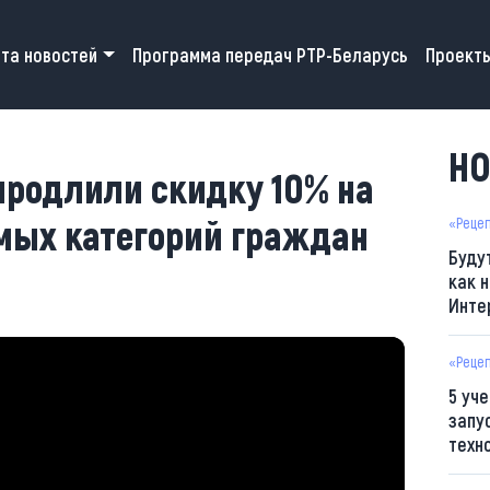
 navigation
та новостей
Программа передач РТР-Беларусь
Проект
НО
продлили скидку 10% на
имых категорий граждан
«Реце
Буду
как н
Инте
«Реце
5 уч
запу
техн