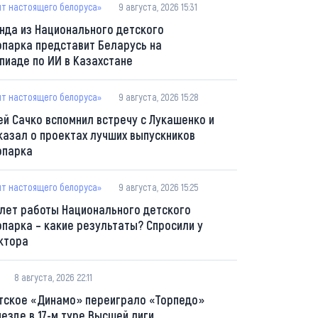
пт настоящего белоруса»
9 августа, 2026 15:31
нда из Национального детского
опарка представит Беларусь на
пиаде по ИИ в Казахстане
пт настоящего белоруса»
9 августа, 2026 15:28
ей Сачко вспомнил встречу с Лукашенко и
казал о проектах лучших выпускников
опарка
пт настоящего белоруса»
9 августа, 2026 15:25
 лет работы Национального детского
опарка – какие результаты? Спросили у
ктора
8 августа, 2026 22:11
тское «Динамо» переиграло «Торпедо»
ыезде в 17-м туре Высшей лиги