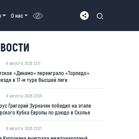
ы
О нас
ВОСТИ
8 августа, 2026 22:11
тское «Динамо» переиграло «Торпедо»
ыезде в 17-м туре Высшей лиги
8 августа, 2026 22:09
рус Григорий Зурначян победил на этапе
рского Кубка Европы по дзюдо в Скопье
8 августа, 2026 22:07
а Курочкина выиграла международный