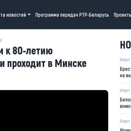
 navigation
та новостей
Программа передач РТР-Беларусь
Проект
30
НО
 к 80-летию
и проходит в Минске
Спорт
Брес
на в
Спорт
Бело
юнио
Спорт
Ирин