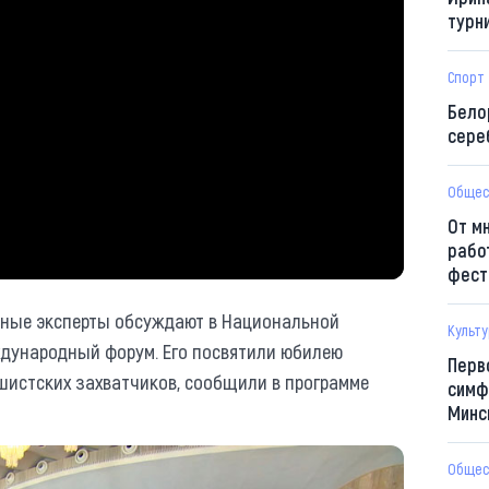
турн
Спорт
Бело
сере
Общес
От м
рабо
фест
жные эксперты обсуждают в Национальной
Культ
ждународный форум. Его посвятили юбилею
Перв
истских захватчиков, сообщили в программе
симф
Минс
Общес