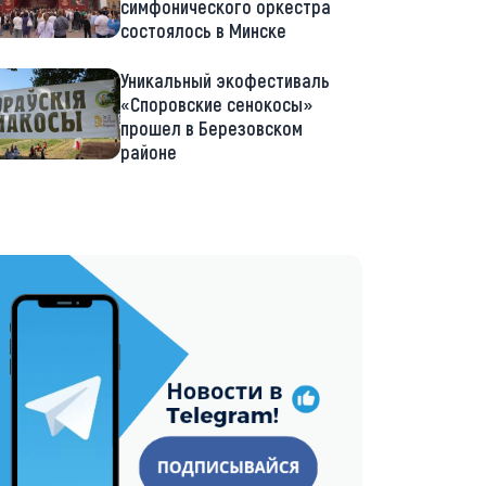
симфонического оркестра
состоялось в Минске
Уникальный экофестиваль
«Споровские сенокосы»
прошел в Березовском
районе
://t.me/minskctvby