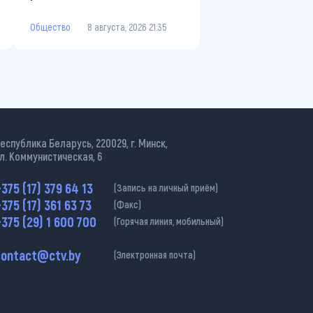
Общество
8 августа, 2026 21:35
еспублика Беларусь, 220029, г. Минск,
л. Коммунистическая, 6
375 (17) 379 64 13
(Запись на личный приём)
375 (17) 361 63 73
(Факс)
375 (29) 1 600 700
(Горячая линия, мобильный)
contact@ctv.by
(Электронная почта)