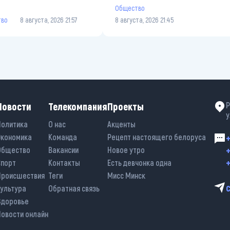
Общество
тво
8 августа, 2026 21:57
8 августа, 2026 21:45
Новости
Телекомпания
Проекты
Р
у
Политика
О нас
Акценты
Экономика
Команда
Рецепт настоящего белоруса
+
+
Общество
Вакансии
Новое утро
+
Спорт
Контакты
Есть девчонка одна
Происшествия
Теги
Мисс Минск
Культура
Обратная связь
Здоровье
Новости онлайн