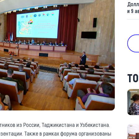
Долл
и 9 а
ТО
ников из России, Таджикистана и Узбекистана.
езентации. Также в рамках форума организованы