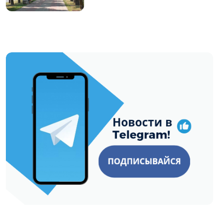
https://t.me/minskctvby