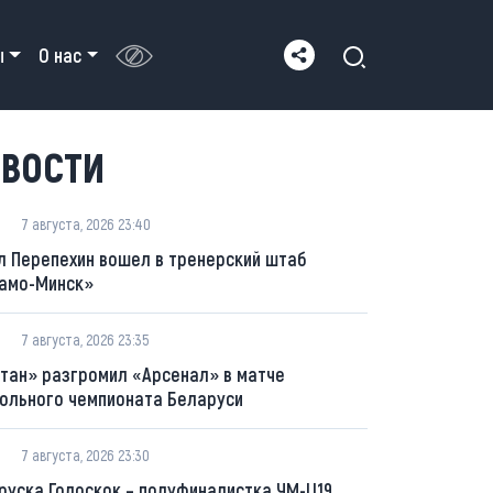
ы
О нас
ВОСТИ
7 августа, 2026 23:40
л Перепехин вошел в тренерский штаб
амо-Минск»
7 августа, 2026 23:35
тан» разгромил «Арсенал» в матче
ольного чемпионата Беларуси
7 августа, 2026 23:30
руска Голоскок – полуфиналистка ЧМ-U19