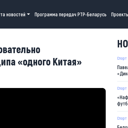
 navigation
та новостей
Программа передач РТР-Беларусь
Проект
НО
овательно
ипа «одного Китая»
Спорт
Паве
«Дин
Спорт
«Наф
футб
Спорт
Бело