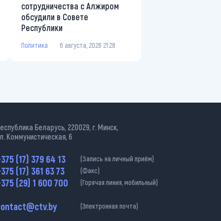
сотрудничества с Алжиром
обсудили в Совете
Республики
Политика
6 августа, 2026 21:28
еспублика Беларусь, 220029, г. Минск,
л. Коммунистическая, 6
375 (17) 379 64 13
(Запись на личный приём)
375 (17) 361 63 73
(Факс)
375 (29) 1 600 700
(Горячая линия, мобильный)
contact@ctv.by
(Электронная почта)