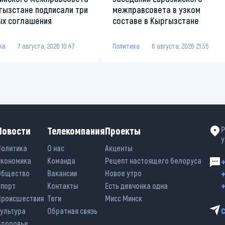
гызстане подписали три
межправсовета в узком
х соглашения
составе в Кыргызстане
ка
7 августа, 2026 10:47
Политика
6 августа, 2026 21:35
Новости
Телекомпания
Проекты
Р
у
Политика
О нас
Акценты
Экономика
Команда
Рецепт настоящего белоруса
+
+
Общество
Вакансии
Новое утро
+
Спорт
Контакты
Есть девчонка одна
Происшествия
Теги
Мисс Минск
Культура
Обратная связь
Здоровье