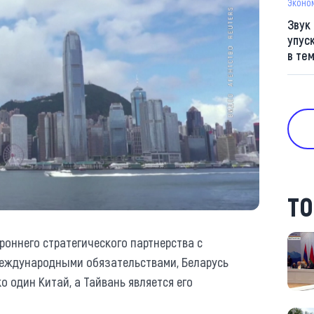
Эконо
Звук
упус
в те
ТО
роннего стратегического партнерства с
международными обязательствами, Беларусь
ко один Китай, а Тайвань является его