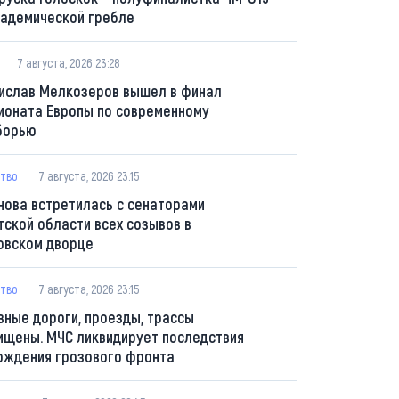
кадемической гребле
7 августа, 2026 23:28
ислав Мелкозеров вышел в финал
ионата Европы по современному
борью
тво
7 августа, 2026 23:15
нова встретилась с сенаторами
тской области всех созывов в
овском дворце
тво
7 августа, 2026 23:15
вные дороги, проезды, трассы
ищены. МЧС ликвидирует последствия
ождения грозового фронта