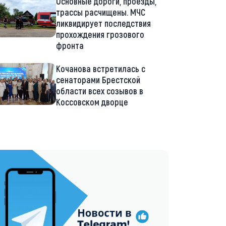
Основные дороги, проезды,
трассы расчищены. МЧС
ликвидирует последствия
прохождения грозового
фронта
Кочанова встретилась с
сенаторами Брестской
области всех созывов в
Коссовском дворце
://t.me/minskctvby