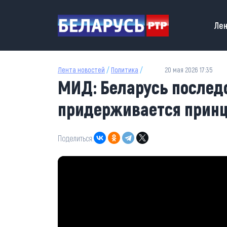
Перейти к основному содержанию
Main
Лен
Лента новостей
/
Политика
/
20 мая 2026 17:35
МИД: Беларусь послед
придерживается принц
Поделиться: