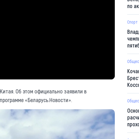
по а
Спорт
Влад
чемп
пяти
Общес
Коча
Брес
Косс
Китая. Об этом официально заявили в
программе «Беларусь.Новости».
Общес
Осно
расч
прох