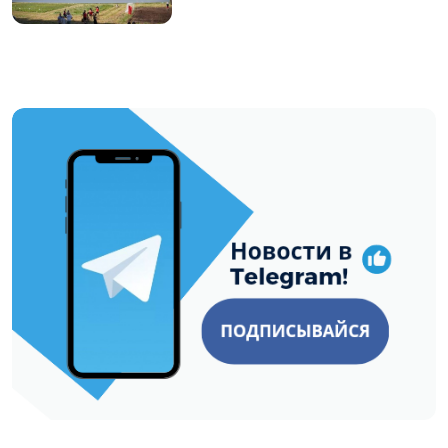
https://t.me/minskctvby