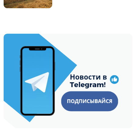
https://t.me/minskctvby