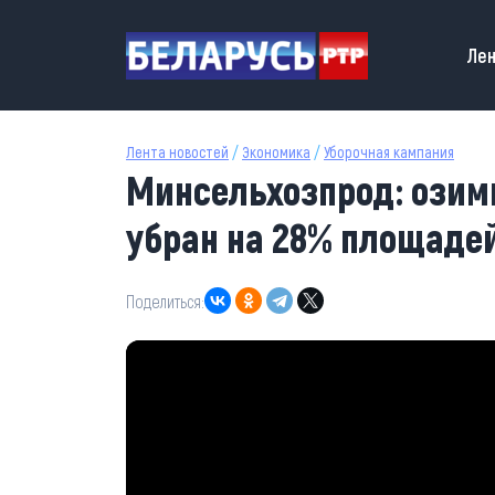
Перейти к основному содержанию
Main
Лен
Лента новостей
/
Экономика
/
Уборочная кампания
Минсельхозпрод: озим
убран на 28% площаде
Поделиться: