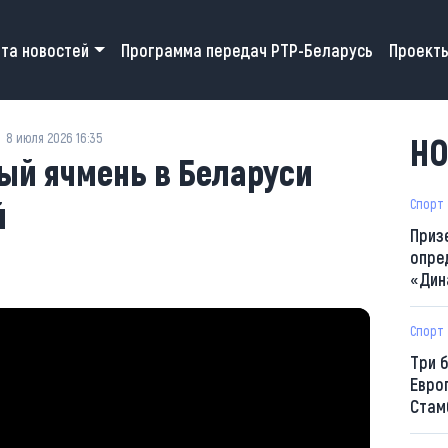
 navigation
та новостей
Программа передач РТР-Беларусь
Проект
8 июля 2026 16:35
НО
ый ячмень в Беларуси
й
Спорт
Приз
опре
«Дин
Спорт
Три 
Евро
Стам