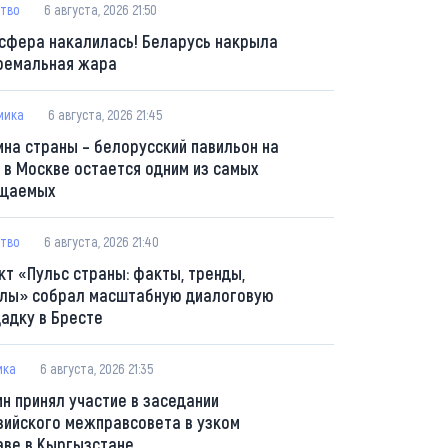
тво
6 августа, 2026 21:50
сфера накалилась! Беларусь накрыла
ремальная жара
мика
6 августа, 2026 21:45
ина страны – белорусский павильон на
 в Москве остается одним из самых
щаемых
тво
6 августа, 2026 21:40
кт «Пульс страны: факты, тренды,
лы» собрал масштабную диалоговую
адку в Бресте
ика
6 августа, 2026 21:35
ин принял участие в заседании
зийского межправсовета в узком
аве в Кыргызстане