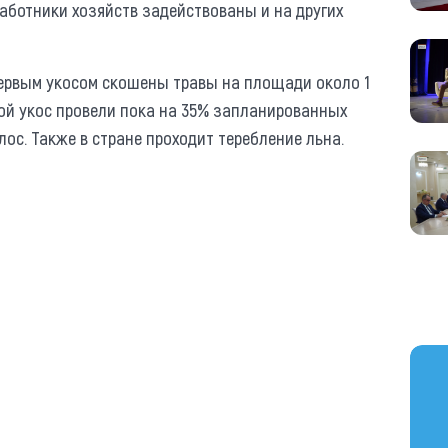
работники хозяйств задействованы и на других
первым укосом скошены травы на площади около 1
орой укос провели пока на 35% запланированных
лос. Также в стране проходит теребление льна.
https