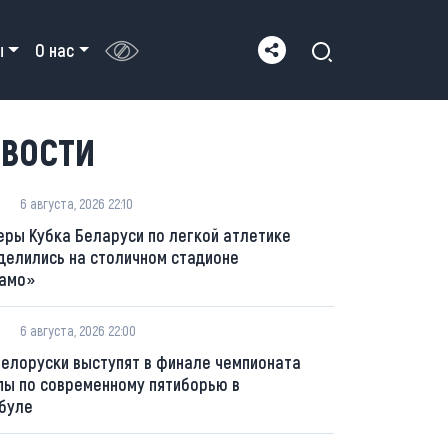
ы
О нас
ВОСТИ
6 августа, 2026 22:10
еры Кубка Беларуси по легкой атлетике
делились на столичном стадионе
амо»
6 августа, 2026 22:00
белоруски выступят в финале чемпионата
пы по современному пятиборью в
буле