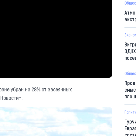
Общес
Атмо
экст
Эконо
Витр
ВДНХ
посе
Общес
Прое
тране убран на 28% от засеянных
смыс
площ
.Новости».
Полит
Турч
Евра
сост