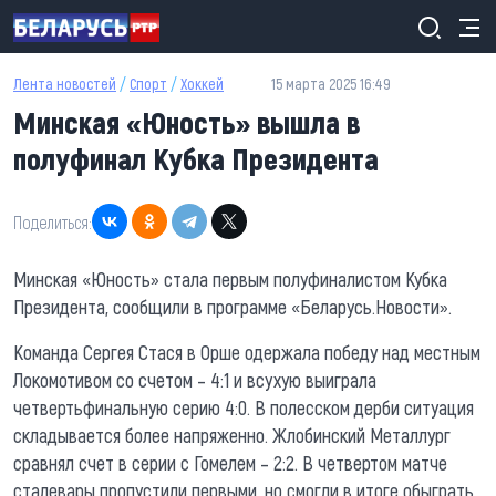
Перейти к основному содержанию
Лента новостей
/
Спорт
/
Хоккей
15 марта 2025 16:49
Минская «Юность» вышла в
полуфинал Кубка Президента
Поделиться:
Минская «Юность» стала первым полуфиналистом Кубка
Президента, сообщили в программе «Беларусь.Новости».
Команда Сергея Стася в Орше одержала победу над местным
Локомотивом со счетом – 4:1 и всухую выиграла
четвертьфинальную серию 4:0. В полесском дерби ситуация
складывается более напряженно. Жлобинский Металлург
сравнял счет в серии с Гомелем – 2:2. В четвертом матче
сталевары пропустили первыми, но смогли в итоге обыграть