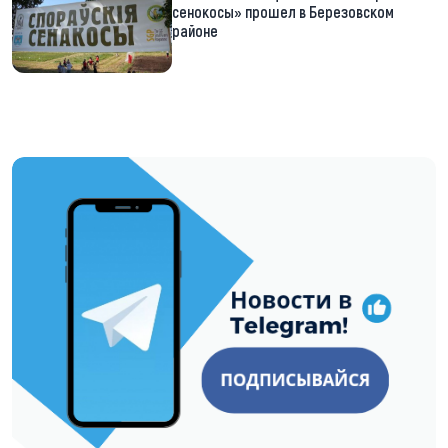
сенокосы» прошел в Березовском
районе
https://t.me/minskctvby