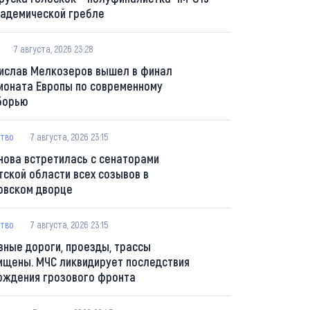
кадемической гребле
7 августа, 2026 23:28
ислав Мелкозеров вышел в финал
ионата Европы по современному
борью
тво
7 августа, 2026 23:15
нова встретилась с сенаторами
тской области всех созывов в
овском дворце
тво
7 августа, 2026 23:15
вные дороги, проезды, трассы
ищены. МЧС ликвидирует последствия
ождения грозового фронта