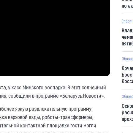
по а
Спорт
Влад
чемп
пяти
Общес
Коча
Брес
Косс
та, у касс Минского зоопарка. В этот солнечный
ния, сообщили в программе «Беларусь.Новости».
Общес
Осно
аиболее яркую развлекательную программу:
расч
жка верховой езды, роботы-трансформеры,
прох
нительной контактной площадке гости могли