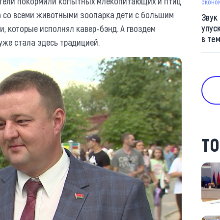
тители покормили копытных млекопитающих и птиц
Эконо
 со всеми животными зоопарка дети с большим
Звук
, которые исполнял кавер-бэнд. А гвоздем
упус
в те
уже стала здесь традицией.
ТО