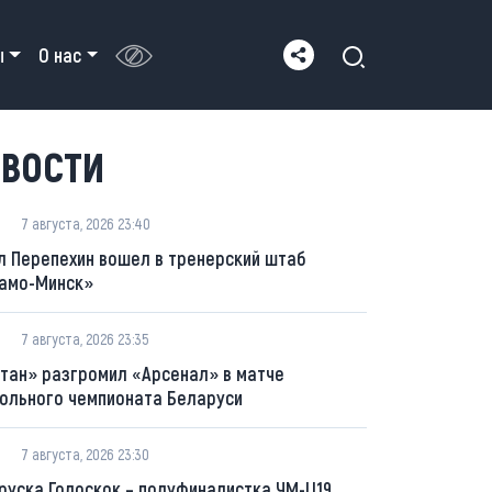
ы
О нас
ВОСТИ
7 августа, 2026 23:40
л Перепехин вошел в тренерский штаб
амо-Минск»
7 августа, 2026 23:35
тан» разгромил «Арсенал» в матче
ольного чемпионата Беларуси
7 августа, 2026 23:30
руска Голоскок – полуфиналистка ЧМ-U19