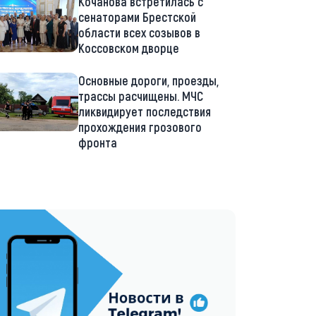
Кочанова встретилась с
сенаторами Брестской
области всех созывов в
Коссовском дворце
Основные дороги, проезды,
трассы расчищены. МЧС
ликвидирует последствия
прохождения грозового
фронта
://t.me/minskctvby