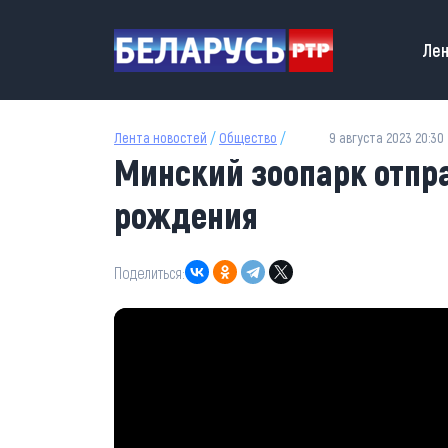
Перейти к основному содержанию
Main
Лен
Лента новостей
/
Общество
/
9 августа 2023 20:30
Минский зоопарк отпр
рождения
Поделиться: