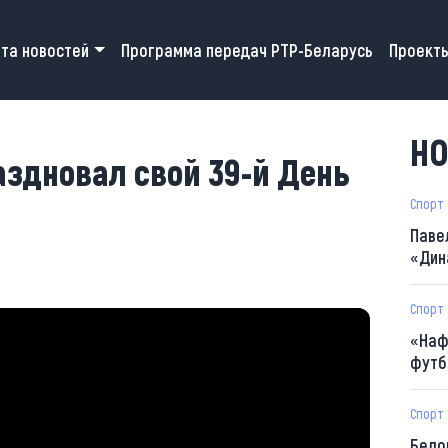
 navigation
та новостей
Программа передач РТР-Беларусь
Проект
НО
аздновал свой 39-й День
Спорт
Паве
«Дин
Спорт
«Наф
футб
Спорт
Бело