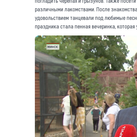
погладить черепах и грызунов. Также посе
различными лакомствами. После знакомства
удовольствием танцевали под любимые песни
праздника стала пенная вечеринка, которая 