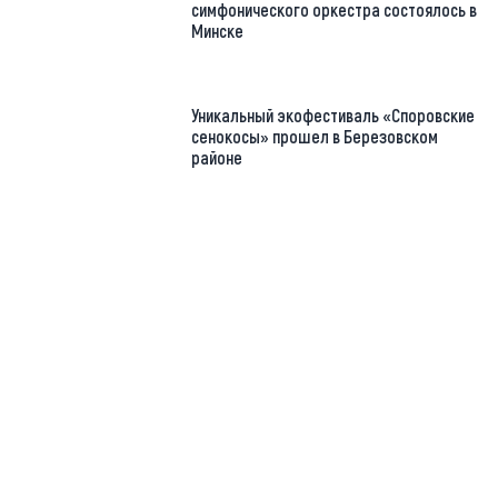
симфонического оркестра состоялось в
Минске
Уникальный экофестиваль «Споровские
сенокосы» прошел в Березовском
районе
https://t.me/minskctvby