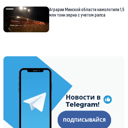
Аграрии Минской области намолотили 1,5
млн тонн зерна с учетом рапса
https://t.me/minskctvby