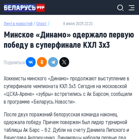
Перейти к основному содержанию
Лента новостей
/
Спорт
/
9 июля 2025 22:23
Минское «Динамо» одержало первую
победу в суперфинале КХЛ 3х3
Поделиться:
Хоккеисты минского «Динамо» продолжают выступление в
суперфинале чемпионата КХЛ 3х3. Сегодня на московской
«ЦСКА-Арене» «зубры» встретились с Ак Барсом, сообщили
в программе «Беларусь.Новости».
После двух поражений белорусская команда наконец
одержала победу. Причем повержен был лидер турнирной
таблицы Ак Барс – 6:2. Дубли на счету Даниила Липского и
Вячеслава Андрющенко. Динамовцы набрали первые два