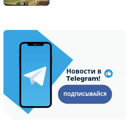
https://t.me/minskctvby