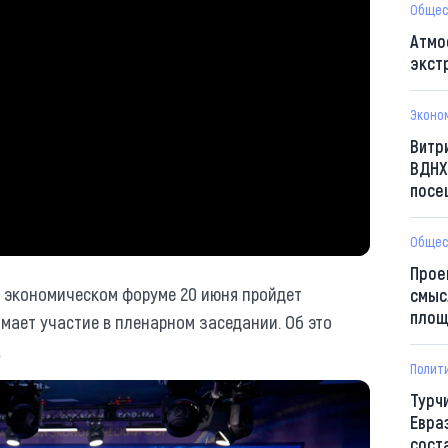
Общес
Атмо
экст
Эконо
Витр
ВДНХ
посе
Общес
Прое
м экономическом форуме 20 июня пройдет
смыс
площ
мает участие в пленарном заседании. Об это
.
Полит
Турч
Евра
сост