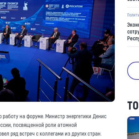
Полит
Экон
сотр
Респ
ТО
 работу на форуме. Министр энергетики Денис
ессии, посвященной роли атомной
ел ряд встреч с коллегами из других стран.