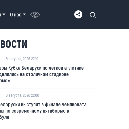
ы
О нас
ВОСТИ
6 августа, 2026 22:10
еры Кубка Беларуси по легкой атлетике
делились на столичном стадионе
амо»
6 августа, 2026 22:00
белоруски выступят в финале чемпионата
пы по современному пятиборью в
буле