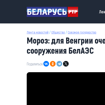
Перейти к основному содержанию
Main
Лен
Лента новостей
/
Общество
/
Союзное государство
Мороз: для Венгрии оч
сооружения БелАЭС
Поделиться: