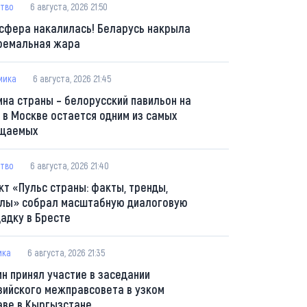
тво
6 августа, 2026 21:50
сфера накалилась! Беларусь накрыла
ремальная жара
мика
6 августа, 2026 21:45
ина страны – белорусский павильон на
 в Москве остается одним из самых
щаемых
тво
6 августа, 2026 21:40
кт «Пульс страны: факты, тренды,
лы» собрал масштабную диалоговую
адку в Бресте
ика
6 августа, 2026 21:35
ин принял участие в заседании
зийского межправсовета в узком
аве в Кыргызстане