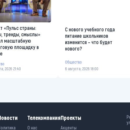
т «Пульс страны:
С нового учебного года
, тренды, смыслы»
питание школьников
ал масштабную
изменится – что будет
говую площадку в
нового?
те
Общество
тво
та, 2026 21:40
6 августа, 2026 18:00
Новости
Телекомпания
Проекты
Р
у
Политика
О нас
Акценты