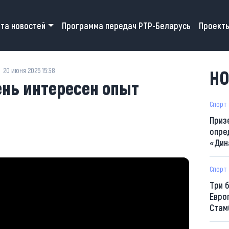
 navigation
та новостей
Программа передач РТР-Беларусь
Проект
20 июня 2025 15:38
НО
ень интересен опыт
Спорт
Приз
опре
«Дин
Спорт
Три 
Евро
Стам