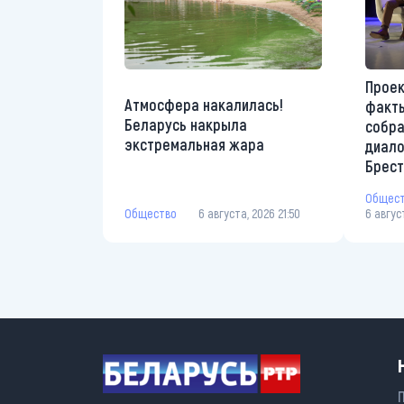
Проек
Атмосфера накалилась!
факты
Беларусь накрыла
собр
экстремальная жара
диало
Брес
Общес
Общество
6 августа, 2026 21:50
6 авгус