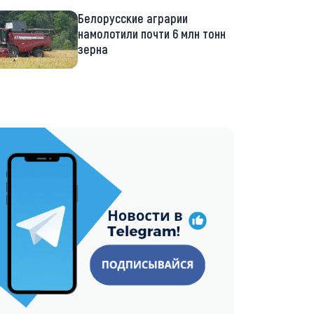
Белорусские аграрии
намолотили почти 6 млн тонн
зерна
://t.me/minskctvby