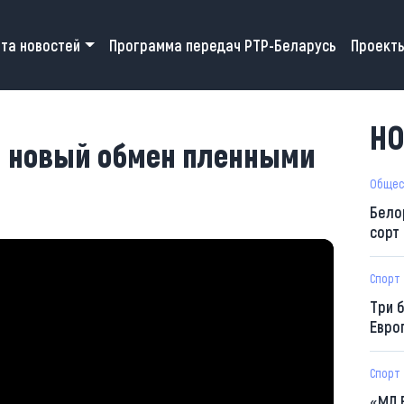
 navigation
та новостей
Программа передач РТР-Беларусь
Проект
НО
и новый обмен пленными
Общес
Бело
сорт
Спорт
Три 
Евро
Спорт
«МЛ 