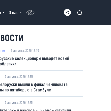
ы
О нас
ВОСТИ
тво
7 августа, 2026 12:45
русские селекционеры выводят новый
 облепихи
7 августа, 2026 12:35
белоруски вышли в финал чемпионата
пы по пятиборью в Стамбуле
7 августа, 2026 12:25
Витебск» и минское «Динамо» уступили