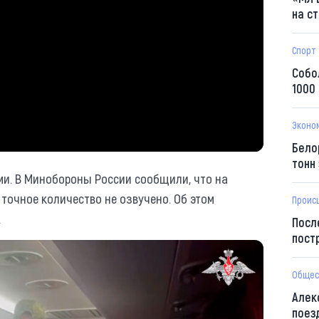
на с
Спорт
Собо
1000
Эконо
Бело
тонн
ми. В Минобороны России сообщили, что на
точное количество не озвучено. Об этом
Проис
.
Посл
пост
Общес
Алек
поез