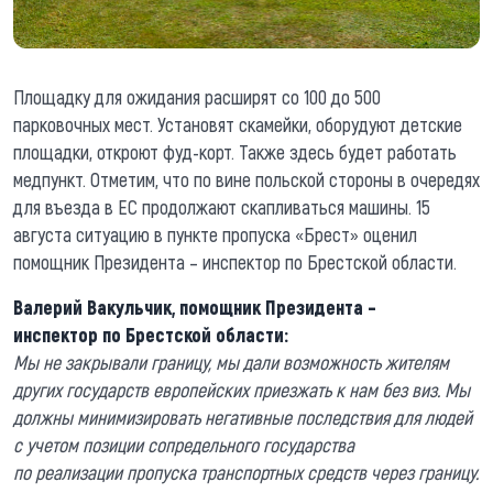
Площадку для ожидания расширят со 100 до 500
парковочных мест. Установят скамейки, оборудуют детские
площадки, откроют фуд-корт. Также здесь будет работать
медпункт. Отметим, что по вине польской стороны в очередях
для въезда в ЕС продолжают скапливаться машины. 15
августа ситуацию в пункте пропуска «Брест» оценил
помощник Президента – инспектор по Брестской области.
Валерий Вакульчик,
п
омощник Президента
–
и
нспектор
п
о Брестской
о
бласти:
М
ы не закрывали границу,
мы
дали возможность жителям
других государств европейских приезжать к нам без виз. Мы
должны минимизировать негативные последствия для людей
с учетом позиции сопредельного государства
по
реализации
пропуска
транспортных средств
через границу.