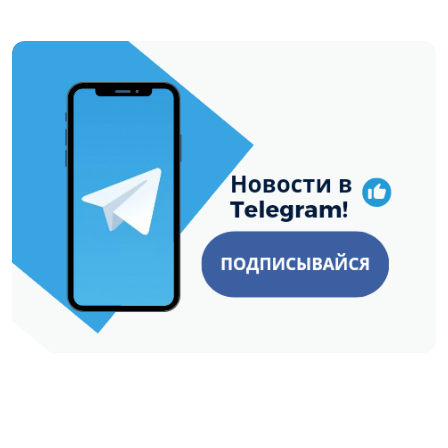
https://t.me/minskctvby