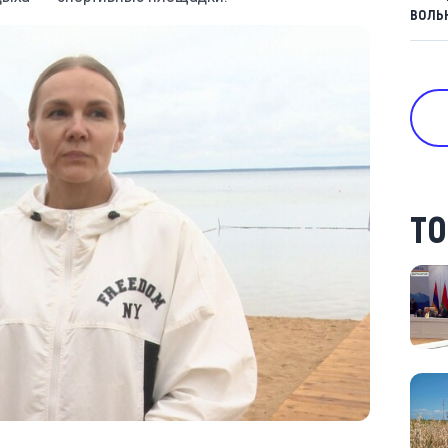
воль
ТО