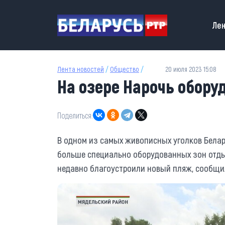
Перейти к основному содержанию
Main
Лен
Лента новостей
/
Общество
/
20 июля 2023 15:08
На озере Нарочь обор
Поделиться:
В одном из самых живописных уголков Бела
больше специально оборудованных зон отды
недавно благоустроили новый пляж, сообщил