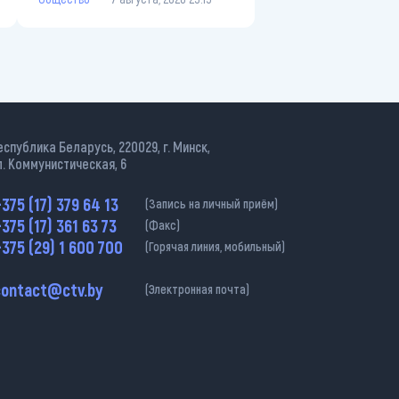
еспублика Беларусь, 220029, г. Минск,
л. Коммунистическая, 6
375 (17) 379 64 13
(Запись на личный приём)
375 (17) 361 63 73
(Факс)
375 (29) 1 600 700
(Горячая линия, мобильный)
contact@ctv.by
(Электронная почта)