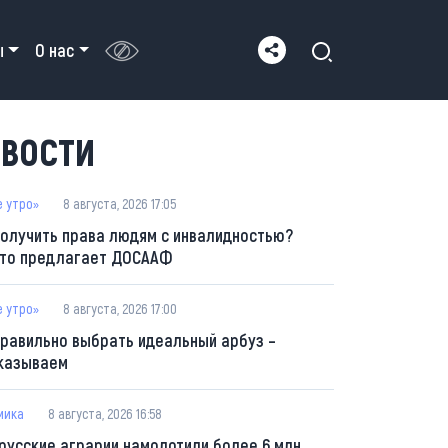
ы
О нас
ВОСТИ
е утро»
8 августа, 2026 17:05
получить права людям с инвалидностью?
что предлагает ДОСААФ
е утро»
8 августа, 2026 17:00
правильно выбрать идеальный арбуз –
казываем
мика
8 августа, 2026 16:58
русские аграрии намолотили более 6 млн