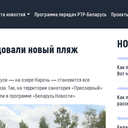
 navigation
та новостей
Программа передач РТР-Беларусь
Проект
НО
удовали новый пляж
«Ново
Как 
Вот 
руси ― на озере Нарочь ― становится все
ха. Так, на территории санатория «Приозерный»
«Ново
и в программе «Беларусь.Новости».
Как 
расс
Эконо
Бела