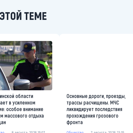
ЭТОЙ ТЕМЕ
инской области
Основные дороги, проезды,
ает в усиленном
трассы расчищены. МЧС
е: особое внимание
ликвидирует последствия
м массового отдыха
прохождения грозового
дан
фронта
тво
8 августа, 2026 15:07
Общество
7 августа, 2026 23:15