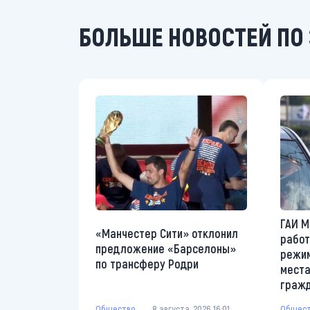
БОЛЬШЕ НОВОСТЕЙ ПО 
ГАИ М
«Манчестер Сити» отклонил
работ
предложение «Барселоны»
режим
по трансферу Родри
места
граж
Общество
8 августа, 2026 16:01
Общес