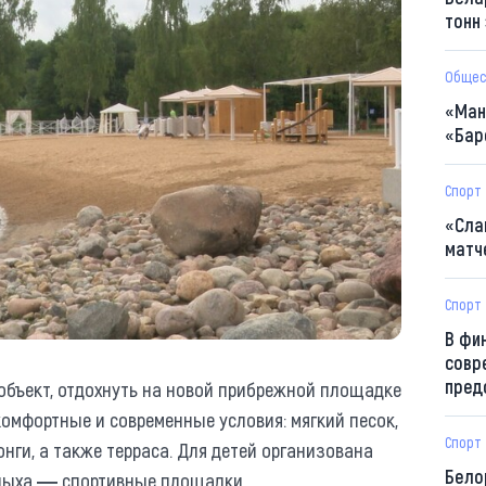
тонн
Общес
«Ман
«Бар
Спорт
«Сла
матч
Спорт
В фи
совр
пред
объект, отдохнуть на новой прибрежной площадке
омфортные и современные условия: мягкий песок,
Спорт
нги, а также терраса. Для детей организована
Бело
тдыха ― спортивные площадки.