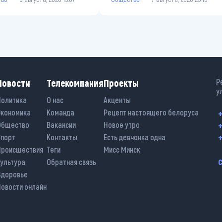
Новости
Телекомпания
Проекты
Р
у
Политика
О нас
Акценты
Экономика
Команда
Рецепт настоящего белоруса
+
+
Общество
Вакансии
Новое утро
+
Спорт
Контакты
Есть девчонка одна
Происшествия
Теги
Мисс Минск
Культура
Обратная связь
Здоровье
Новости онлайн