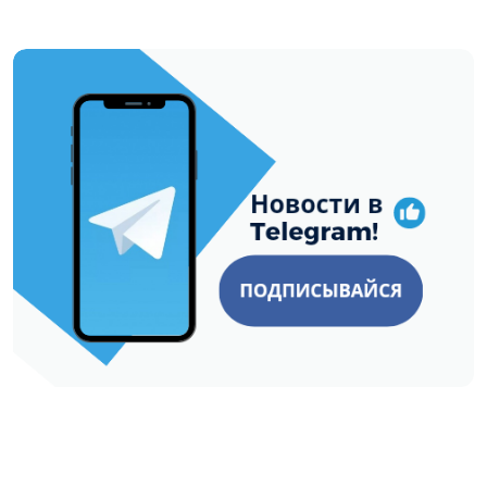
https://t.me/minskctvby