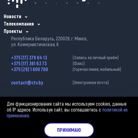
Новости
Телекомпания
Проекты
Республика Беларусь, 220029, г. Минск,
ул. Коммунистическая, 6
+375 (17) 379 64 13
(Запись на личный приём)
+375 (17) 361 63 73
(Факс)
+375 (29) 1 600 700
(Горячая линия, мобильный)
contact@ctv.by
(Электронная почта)
Для функционирования сайта мы используем cookies, данные
об IP адресе. Используя сайт, вы соглашаетесь с
политикой их
применения
.
2002—2026 © ЗАО «Столичное телевидение». При любом использовании
материалов активная гиперссылка на «belarus-news.by» обязательна.
Политика обработки персональных данных
ПРИНИМАЮ