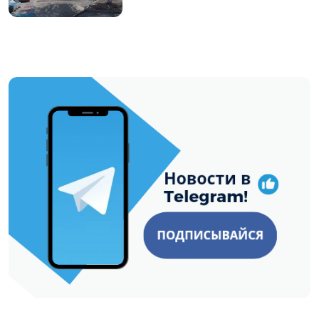
https://t.me/minskctvby