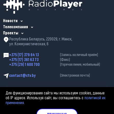
Новости
Телекомпания
Проекты
Республика Беларусь, 220029, г. Минск,
ул. Коммунистическая, 6
+375 (17) 379 64 13
(Запись на личный приём)
+375 (17) 361 63 73
(Факс)
+375 (29) 1 600 700
(Горячая линия, мобильный)
contact@ctv.by
(Электронная почта)
Для функционирования сайта мы используем cookies, данные
об IP адресе. Используя сайт, вы соглашаетесь с
политикой их
применения
.
2002—2026 © ЗАО «Столичное телевидение». При любом использовании
материалов активная гиперссылка на «belarus-news.by» обязательна.
Политика обработки персональных данных