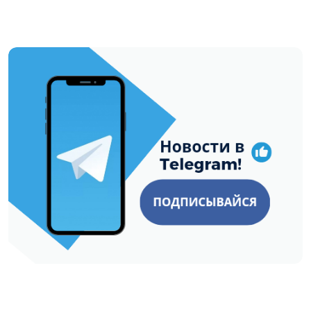
https://t.me/minskctvby