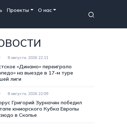
ь
Проекты
О нас
ОВОСТИ
т
8 августа, 2026 22:11
стское «Динамо» переиграло
рпедо» на выезде в 17-м туре
шей лиги
т
8 августа, 2026 22:09
орус Григорий Зурначян победил
этапе юниорского Кубка Европы
дзюдо в Скопье