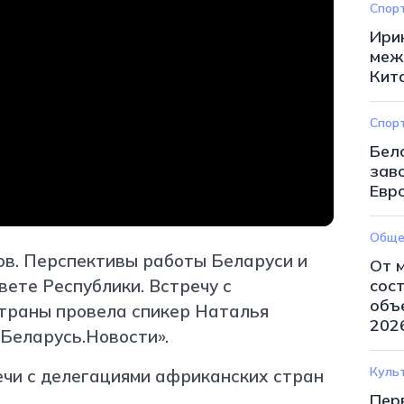
Спор
Ири
меж
Кит
Спор
Бел
зав
Евр
Обще
ов. Перспективы работы Беларуси и
От 
вете Республики. Встречу с
сос
объ
страны провела спикер Наталья
202
Беларусь.Новости».
Куль
Пер