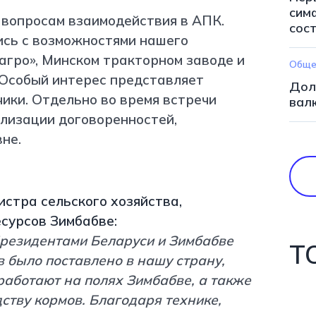
сим
 вопросам взаимодействия в АПК.
сос
ись с возможностями нашего
агро», Минском тракторном заводе и
Обще
 Особый интерес представляет
Дол
чики. Отдельно во время встречи
валю
ализации договоренностей,
не.
стра сельского хозяйства,
сурсов Зимбабве:
резидентами Беларуси и Зимбабве
Т
в было поставлено в нашу страну,
работают на полях Зимбабве, а также
ству кормов. Благодаря технике,