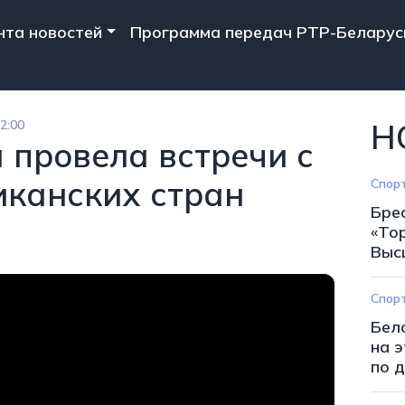
n navigation
нта новостей
Программа передач РТР-Беларус
2:00
Н
 провела встречи с
канских стран
Спор
Бре
«То
Выс
Спор
Бел
на 
по 