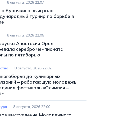
т
8 августа, 2026 22:07
на Курочкина выиграла
дународный турнир по борьбе в
ае
т
8 августа, 2026 22:05
оруска Анастасия Орел
оевала серебро чемпионата
опы по пятиборью
ство
8 августа, 2026 22:02
многоборья до кулинарных
тязаний – работающую молодежь
единил фестиваль «Олимпия –
6»
тура
8 августа, 2026 22:00
вое выступление Молодежного