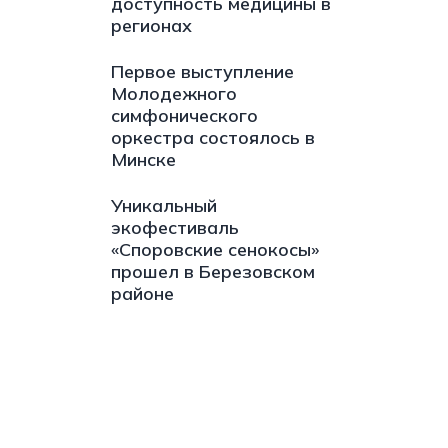
доступность медицины в
регионах
Первое выступление
Молодежного
симфонического
оркестра состоялось в
Минске
Уникальный
экофестиваль
«Споровские сенокосы»
прошел в Березовском
районе
s://t.me/minskctvby