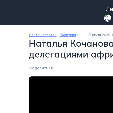
Перейти к основному содержанию
Mai
Ле
Лента новостей
/
Политика
/
5 июня 2026 1
Наталья Кочанова
делегациями афри
Поделиться: