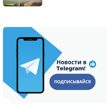
https://t.me/minskctvby