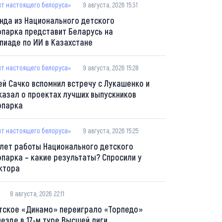
пт настоящего белоруса»
9 августа, 2026 15:31
нда из Национального детского
опарка представит Беларусь на
пиаде по ИИ в Казахстане
пт настоящего белоруса»
9 августа, 2026 15:28
ей Сачко вспомнил встречу с Лукашенко и
казал о проектах лучших выпускников
опарка
пт настоящего белоруса»
9 августа, 2026 15:25
 лет работы Национального детского
опарка – какие результаты? Спросили у
ктора
8 августа, 2026 22:11
тское «Динамо» переиграло «Торпедо»
ыезде в 17-м туре Высшей лиги