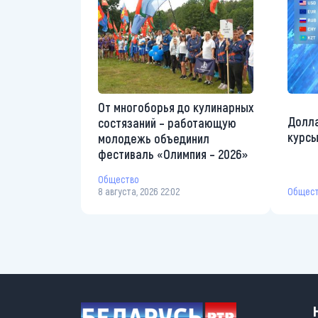
От многоборья до кулинарных
Долла
состязаний – работающую
курсы
молодежь объединил
фестиваль «Олимпия – 2026»
Общество
Общес
8 августа, 2026 22:02