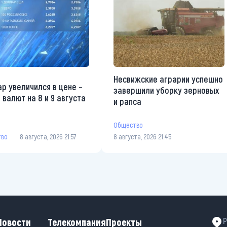
Несвижские аграрии успешно
р увеличился в цене –
завершили уборку зерновых
 валют на 8 и 9 августа
и рапса
Общество
тво
8 августа, 2026 21:57
8 августа, 2026 21:45
Новости
Телекомпания
Проекты
Р