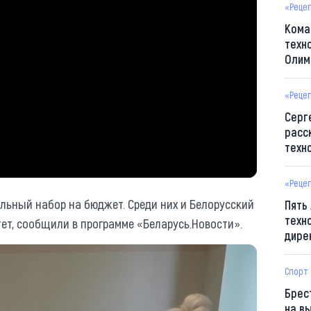
«Реце
Кома
техн
Олим
«Реце
Серг
расс
техн
«Реце
ьный набор на бюджет. Среди них и Белорусский
Пять
техн
ет, сообщили в программе «Беларусь.Новости».
дире
Спорт
Брес
на в