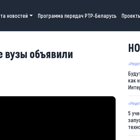
 navigation
та новостей
Программа передач РТР-Беларусь
Проект
НО
е вузы объявили
«Реце
Буду
как н
Инте
«Реце
5 уч
запу
техн