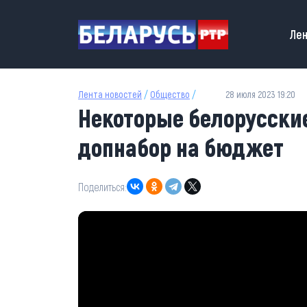
Перейти к основному содержанию
Main
Лен
Лента новостей
/
Общество
/
28 июля 2023 19:20
Некоторые белорусски
допнабор на бюджет
Поделиться: