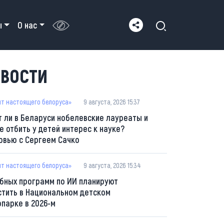
ы
О нас
ВОСТИ
пт настоящего белоруса»
9 августа, 2026 15:37
т ли в Беларуси нобелевские лауреаты и
е отбить у детей интерес к науке?
рвью с Сергеем Сачко
пт настоящего белоруса»
9 августа, 2026 15:34
ебных программ по ИИ планируют
стить в Национальном детском
опарке в 2026-м