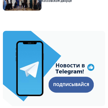
Коссовском дворце
https://t.me/minskctvby