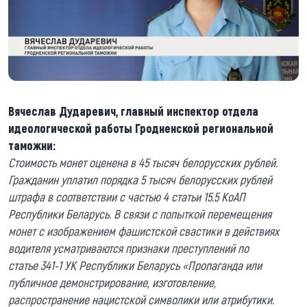
Вячеслав Дударевич, главный инспектор отдела
идеологической работы Гродненской региональной
таможни:
Стоимость монет оценена в 45 тыс
яч
бел
орусских
рублей.
Гражданин уплатил порядка 5 тыс
яч
бел
орусских
рублей
штрафа в соответствии с ч
астью
4 ст
атьи
15.5 КоАП
Республики Беларусь. В связи с попыткой перемещения
монет с изображением фашистской свастики в действиях
водителя усматриваются признаки преступлени
й
по
ст
атье
341-1 УК Республики Беларусь «Пропаганда или
публичное демонстрирование, изготовление,
распространение нацистской символики или атрибутики.