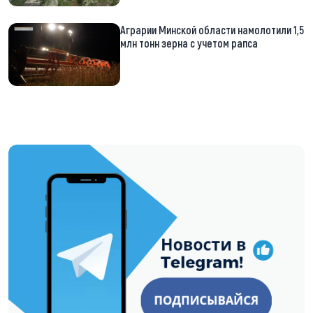
Аграрии Минской области намолотили 1,5
млн тонн зерна с учетом рапса
https://t.me/minskctvby