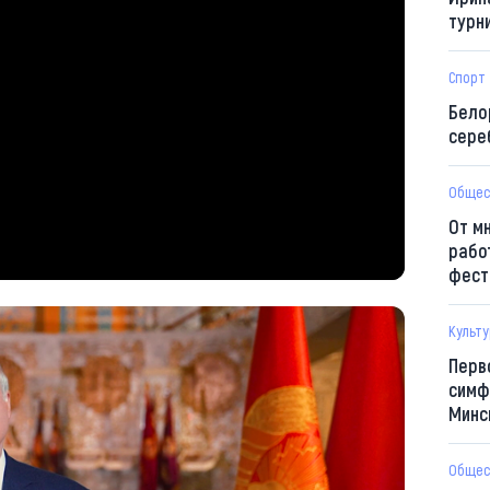
турн
Спорт
Бело
сере
Общес
От м
рабо
фест
Культ
Перв
симф
Минс
Общес