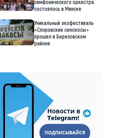
симфонического оркестра
состоялось в Минске
Уникальный экофестиваль
«Споровские сенокосы»
прошел в Березовском
районе
://t.me/minskctvby