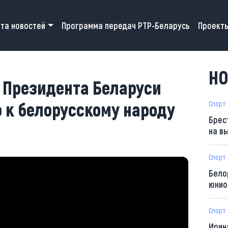
 navigation
та новостей
Программа передач РТР-Беларусь
Проект
НО
 Президента Беларуси
 к белорусскому народу
Спорт
Брес
на в
Спорт
Бело
юнио
Спорт
Ирин