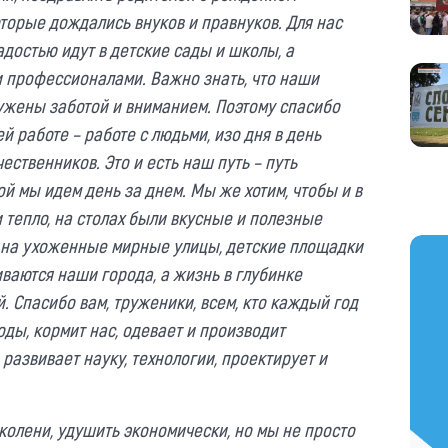
оторые дождались внуков и правнуков. Для нас
адостью идут в детские сады и школы, а
 профессионалами. Важно знать, что наши
ужены заботой и вниманием. Поэтому спасибо
й работе – работе с людьми, изо дня в день
ственников. Это и есть наш путь – путь
ой мы идем день за днем. Мы же хотим, чтобы и в
и тепло, на столах были вкусные и полезные
д на ухоженные мирные улицы, детские площадки
https
иваются наши города, а жизнь в глубинке
. Спасибо вам, труженики, всем, кто каждый год
ды, кормит нас, одевает и производит
развивает науку, технологии, проектирует и
колени, удушить экономически, но мы не просто