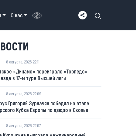
ы
О нас
ВОСТИ
8 августа, 2026 22:11
тское «Динамо» переиграло «Торпедо»
ыезде в 17-м туре Высшей лиги
8 августа, 2026 22:09
рус Григорий Зурначян победил на этапе
рского Кубка Европы по дзюдо в Скопье
8 августа, 2026 22:07
а Курочкина выиграла международный