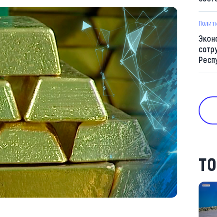
Полит
Экон
сотр
Респ
ТО