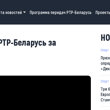
 navigation
та новостей
Программа передач РТР-Беларусь
Проект
НО
РТР-Беларусь за
Спорт
Приз
опре
«Дин
Спорт
Три 
Евро
Стам