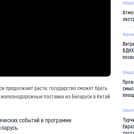
Общес
Атмо
экст
Эконо
Витр
ВДНХ
посе
Общес
Прое
си продолжают расти, государство сможет брать
смыс
площ
а железнодорожные поставки из Беларуси в Китай
Полит
ических событий в программе
Турч
Евра
ларусь.
сост