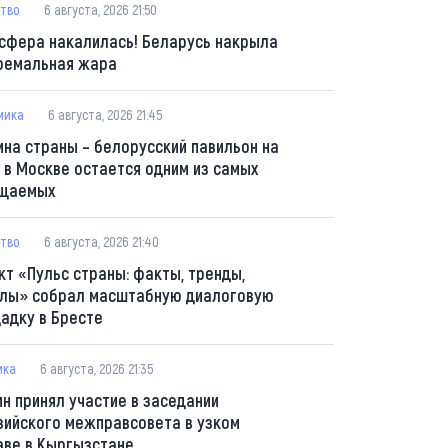
тво
6 августа, 2026 21:50
сфера накалилась! Беларусь накрыла
ремальная жара
мика
6 августа, 2026 21:45
ина страны – белорусский павильон на
 в Москве остается одним из самых
щаемых
тво
6 августа, 2026 21:40
кт «Пульс страны: факты, тренды,
лы» собрал масштабную диалоговую
адку в Бресте
ика
6 августа, 2026 21:35
ин принял участие в заседании
зийского межправсовета в узком
аве в Кыргызстане