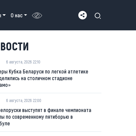
ы
О нас
ВОСТИ
6 августа, 2026 22:10
еры Кубка Беларуси по легкой атлетике
делились на столичном стадионе
амо»
6 августа, 2026 22:00
белоруски выступят в финале чемпионата
пы по современному пятиборью в
буле