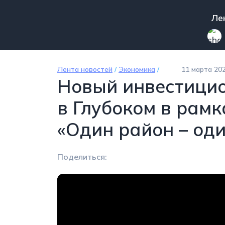
Перейти к основному содержанию
Mai
Ле
Лента новостей
/
Экономика
/
11 марта 202
Новый инвестицио
в Глубоком в рам
«Один район – оди
Поделиться: