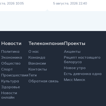
ста, 2026 10:05
5 августа, 2026 22:40
Новости
Телекомпания
Проекты
Политика
О нас
Акценты
Экономика
Команда
Рецепт настоящего
белоруса
Общество
Вакансии
Новое утро
Спорт
Контакты
Есть девчонка одна
Происшествия
Теги
Мисс Минск
Культура
Обратная связь
Здоровье
Новости
онлайн