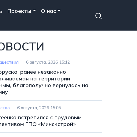
ь
Проекты
О нас
ОВОСТИ
сшествия
6 августа, 2026 15:12
оруска, ранее незаконно
рживаемая на территории
нмы, благополучно вернулась на
ину
ство
6 августа, 2026 15:05
геенко встретился с трудовым
лективом ГПО «Минскстрой»