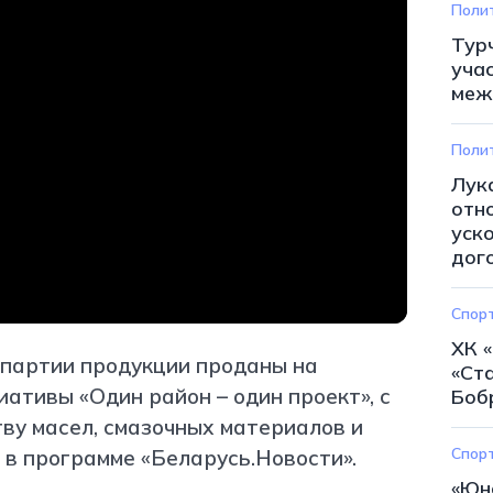
Поли
Тур
уча
меж
Поли
Лук
отн
уск
дог
Спор
ХК 
 партии продукции проданы на
«Ст
циативы «Один район – один проект», с
Боб
тву масел, смазочных материалов и
Спор
 в программе «Беларусь.Новости».
«Юн