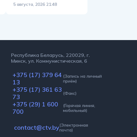
5 августа, 2026 21:48
Республика Беларусь, 220029, г.
Минск, ул. Коммунистическая, 6
+375 (17) 379 64
(Запись на личный
13
приём)
+375 (17) 361 63
(Факс)
73
+375 (29) 1 600
(Горячая линия,
700
мобильный)
(Электронная
contact@ctv.by
почта)