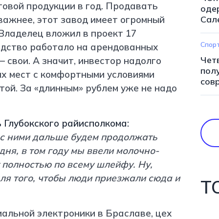
товой продукции в год. Продавать
оде
важнее, этот завод имеет огромный
Сал
Владелец вложил в проект
17
Спор
одство работало на арендованных
Чет
– свои. А значит, инвестор надолго
пол
их мест с комфортными условиями
сов
той. За «длинным» рублем уже не надо
 Глубокского райисполкома:
 с ними дальше будем продолжать
дня, в том году мы ввели молочно-
 полностью по всему шлейфу. Ну,
для того, чтобы люди приезжали сюда и
Т
иальной электроники в Браславе, цех