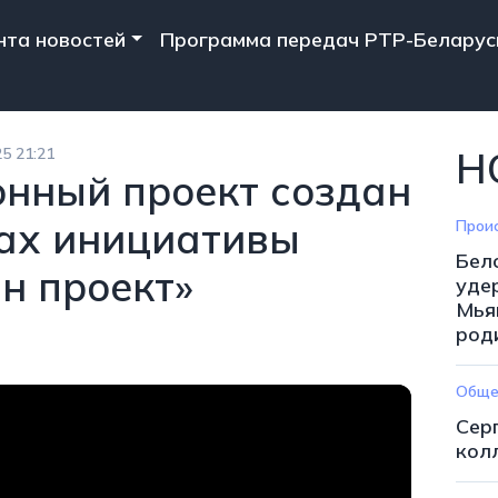
n navigation
нта новостей
Программа передач РТР-Беларус
5 21:21
Н
нный проект создан
ках инициативы
Прои
Бел
н проект»
уде
Мья
род
Обще
Сер
кол