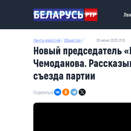
Перейти к основному содержанию
Main
Лен
Лента новостей
/
Общество
/
28 июня 2025 21:15
Новый председатель «
Чемоданова. Рассказыв
съезда партии
Поделиться: