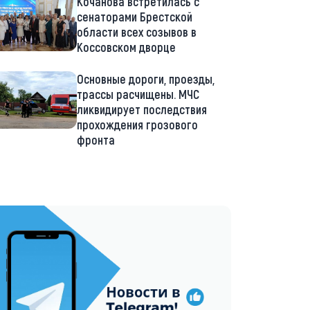
Кочанова встретилась с
сенаторами Брестской
области всех созывов в
Коссовском дворце
Основные дороги, проезды,
трассы расчищены. МЧС
ликвидирует последствия
прохождения грозового
фронта
://t.me/minskctvby