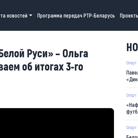
 navigation
та новостей
Программа передач РТР-Беларусь
Проект
НО
Белой Руси» – Ольга
аем об итогах 3-го
Спорт
Паве
«Дин
Спорт
«Наф
футб
Спорт
Бело