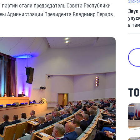
Эконо
а партии стали председатель Совета Республики
Звук
авы Администрации Президента Владимир Перцов.
упус
в те
ТО