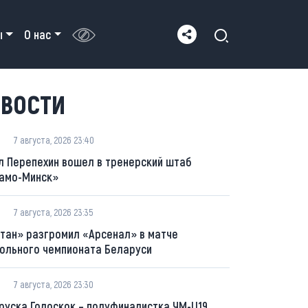
ы
О нас
ВОСТИ
7 августа, 2026 23:40
л Перепехин вошел в тренерский штаб
амо-Минск»
7 августа, 2026 23:35
тан» разгромил «Арсенал» в матче
ольного чемпионата Беларуси
7 августа, 2026 23:30
руска Голоскок – полуфиналистка ЧМ-U19