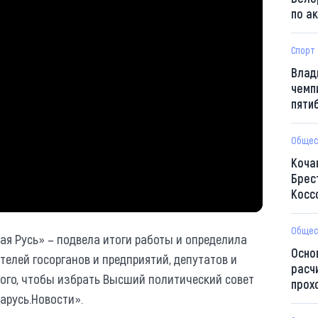
по а
Спорт
Влад
чемп
пяти
Общес
Коча
Брес
Косс
Общес
ая Русь» – подвела итоги работы и определила
Осно
телей госорганов и предприятий, депутатов и
расч
ого, чтобы избрать Высший политический совет
прох
арусь.Новости».