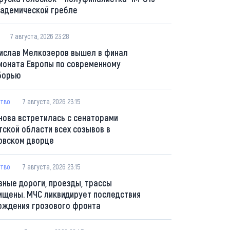
кадемической гребле
7 августа, 2026 23:28
ислав Мелкозеров вышел в финал
ионата Европы по современному
борью
тво
7 августа, 2026 23:15
нова встретилась с сенаторами
тской области всех созывов в
овском дворце
тво
7 августа, 2026 23:15
вные дороги, проезды, трассы
ищены. МЧС ликвидирует последствия
ождения грозового фронта