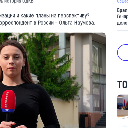
сь история ОДКБ.
Общес
Брал
изации и какие планы на перспективу?
Генп
рреспондент в России – Ольга Наумова.
дело
ТО