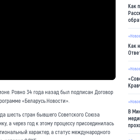
Как 
Расс
обра
«Ново
Как 
Отве
«Ново
«Сов
Крав
ионе. Ровно 34 года назад был подписан Договор
рограмме «Беларусь.Новости».
«Ново
В Ми
огда шесть стран бывшего Советского Союза
меди
у, а через год к этому процессу присоединилась
прох
гиональный характер, а статус международного