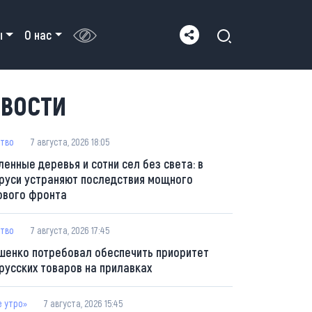
ы
О нас
ВОСТИ
тво
7 августа, 2026 18:05
ленные деревья и сотни сел без света: в
руси устраняют последствия мощного
ового фронта
тво
7 августа, 2026 17:45
шенко потребовал обеспечить приоритет
русских товаров на прилавках
е утро»
7 августа, 2026 15:45