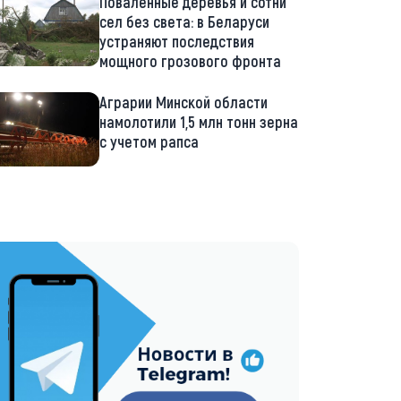
Поваленные деревья и сотни
сел без света: в Беларуси
устраняют последствия
мощного грозового фронта
Аграрии Минской области
намолотили 1,5 млн тонн зерна
с учетом рапса
://t.me/minskctvby