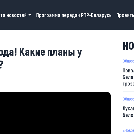
 navigation
та новостей
Программа передач РТР-Беларусь
Проект
НО
ода! Какие планы у
?
Общес
Пова
Бела
гроз
Общес
Лука
бело
«Ново