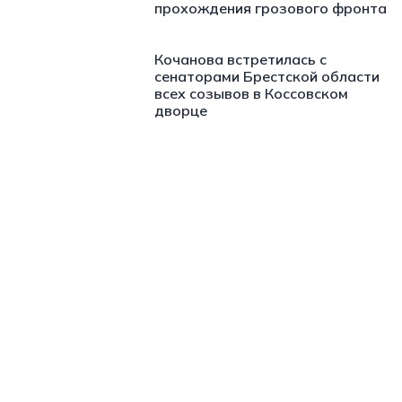
прохождения грозового фронта
Кочанова встретилась с
сенаторами Брестской области
всех созывов в Коссовском
дворце
https://t.me/minskctvby