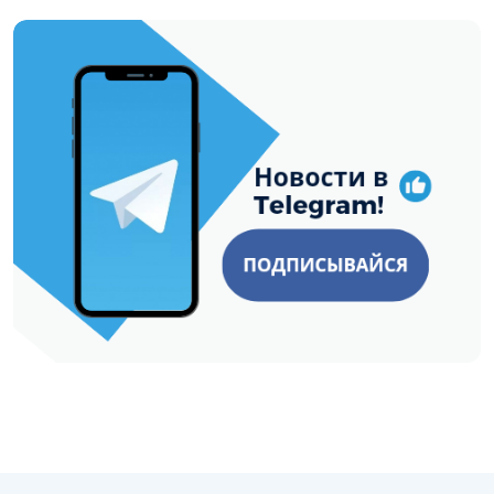
https://t.me/minskctvby