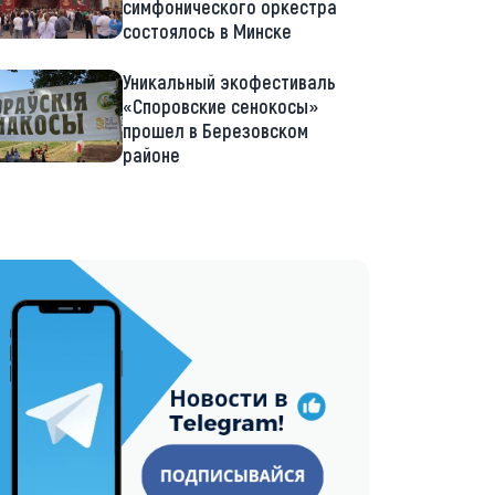
симфонического оркестра
состоялось в Минске
Уникальный экофестиваль
«Споровские сенокосы»
прошел в Березовском
районе
://t.me/minskctvby