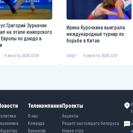
ус Григорий Зурначян
Ирина Курочкина выиграла
ил на этапе юниорского
международный турнир по
 Европы по дзюдо в
борьбе в Китае
е
Спорт
8 августа, 2026 22:07
8 августа, 2026 22:09
Новости
Телекомпания
Проекты
Р
у
Политика
О нас
Акценты
Экономика
Команда
Рецепт настоящего белоруса
+
+
Общество
Вакансии
Новое утро