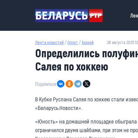
Перейти к основному содержанию
Main
Лен
Лента новостей
/
Спорт
/
Хоккей
28 августа 2025 12
Определились полуфин
Салея по хоккею
Поделиться:
В Кубке Руслана Салея по хоккею стали изв
«Беларусь.Новости».
«Юность» на домашней площадке обыграла «
ограничился двумя шайбами, при этом не про