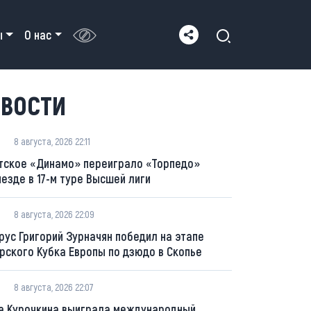
ы
О нас
ВОСТИ
8 августа, 2026 22:11
тское «Динамо» переиграло «Торпедо»
ыезде в 17-м туре Высшей лиги
8 августа, 2026 22:09
рус Григорий Зурначян победил на этапе
рского Кубка Европы по дзюдо в Скопье
8 августа, 2026 22:07
а Курочкина выиграла международный