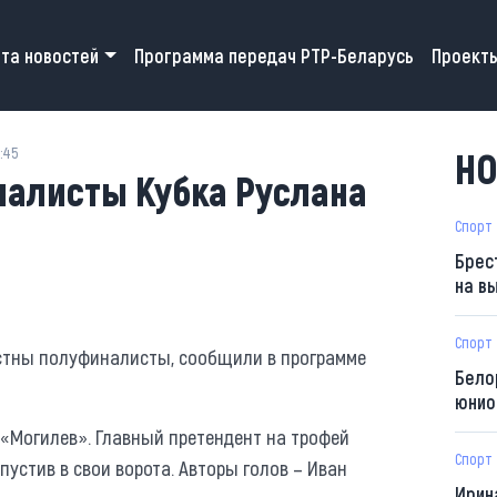
 navigation
та новостей
Программа передач РТР-Беларусь
Проект
:45
НО
алисты Кубка Руслана
Спорт
Брес
на в
Спорт
естны полуфиналисты, сообщили в программе
Бело
юнио
Могилев». Главный претендент на трофей
Спорт
пустив в свои ворота. Авторы голов – Иван
Ирин