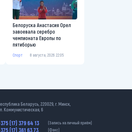
Белоруска Анастасия Орел
завоевала серебро
чемпионата Европы по
пятиборью
Спорт
8 августа, 2026 22:05
еспублика Беларусь, 220029, г. Минск,
л. Коммунистическая, 6
375 (17) 379 64 13
(Запись на личный приём)
375 (17) 361 63 73
(Факс)