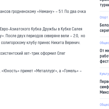
турн
нсов гродненскому «Неману» – 5:1. По два очка
Спорт
Бело
Евро-Азиатского Кубка Дружбы в Кубке Салея
сере
. После двух периодов северяне вели – 2:0, но
у солигорскому клубу принес Никита Веренич.
Общес
От м
Ассистентский хет-трик оформил Олег
рабо
фест
. «Юность» примет «Металлург», а «Гомель» –
Культ
Перв
симф
Минс
Общес