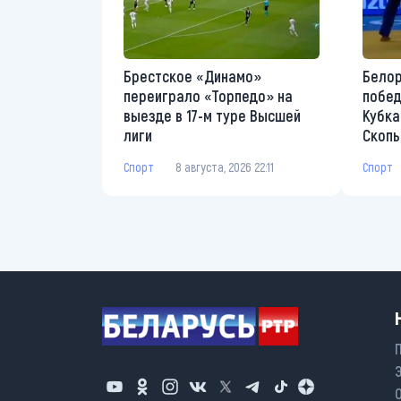
Брестское «Динамо»
Белор
переиграло «Торпедо» на
побед
выезде в 17-м туре Высшей
Кубка
лиги
Скопь
Спорт
8 августа, 2026 22:11
Спорт