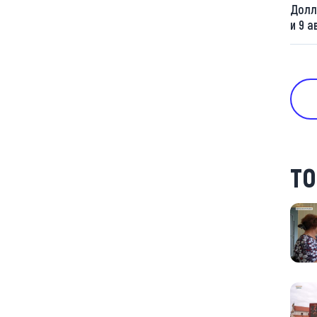
Долл
и 9 а
ТО