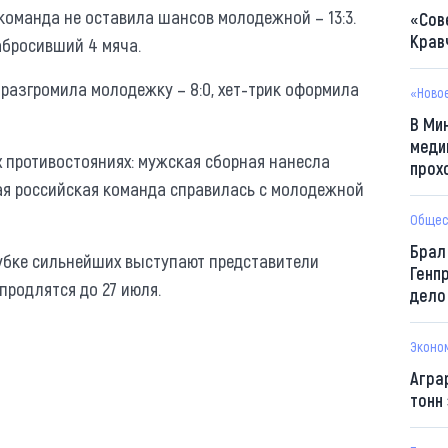
команда не оставила шансов молодежной – 13:3.
«Сов
Крав
абросивший 4 мяча.
разгромила молодежку – 8:0, хет-трик оформила
«Ново
В Ми
меди
х противостояниях: мужская сборная нанесла
прох
кая российская команда справилась с молодежной
Общес
Брал
Кубке сильнейших выступают представители
Генп
продлятся до 27 июля.
дело
Эконо
Агра
тонн