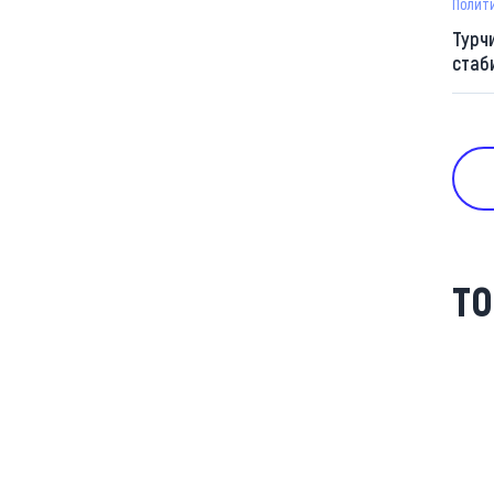
Полит
Турч
стаб
ТО