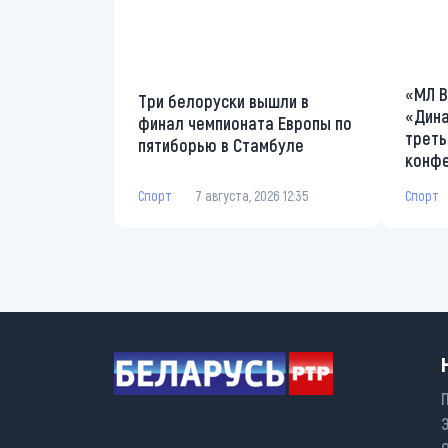
«МЛ В
Три белоруски вышли в
«Дина
финал чемпионата Европы по
треть
пятиборью в Стамбуле
конф
Спорт
7 августа, 2026 12:35
Спорт