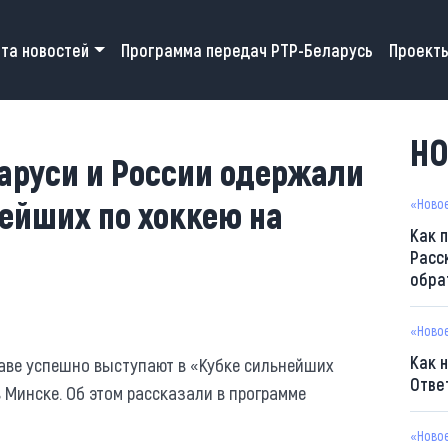
 navigation
та новостей
Программа передач РТР-Беларусь
Проект
0
НО
аруси и России одержали
ейших по хоккею на
«Ново
Как 
Расс
обра
«Ново
Как 
аве успешно выступают в «Кубке сильнейших
Отве
 Минске. Об этом рассказали в программе
«Ново