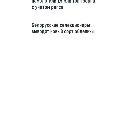
намолотили 1,5 млн тонн зерна
с учетом рапса
Белорусские селекционеры
выводят новый сорт облепихи
://t.me/minskctvby