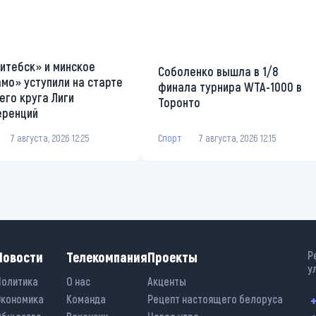
итебск» и минское
Соболенко вышла в 1/8
мо» уступили на старте
финала турнира WTA-1000 в
его круга Лиги
Торонто
еренций
Спорт
7 августа, 2026 12:15
7 августа, 2026 12:25
Новости
Телекомпания
Проекты
Р
у
Политика
О нас
Акценты
Экономика
Команда
Рецепт настоящего белоруса
+