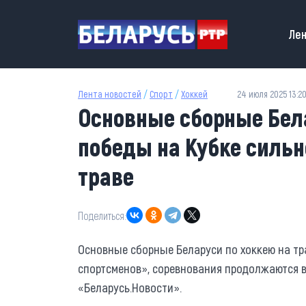
Перейти к основному содержанию
Main
Лен
Лента новостей
/
Спорт
/
Хоккей
24 июля 2025 13:2
Основные сборные Бел
победы на Кубке сильн
траве
Поделиться:
Основные сборные Беларуси по хоккею на тр
спортсменов», соревнования продолжаются в
«Беларусь.Новости».